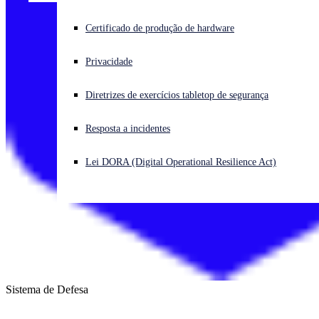
Enfrentando um ataque cibernético? Obtenha ajuda imediata
Certificado de produção de hardware
Iniciar sessão
Privacidade
Open search
Diretrizes de exercícios tabletop de segurança
Open language switcher
Português (Brasil)
Resposta a incidentes
Lei DORA (Digital Operational Resilience Act)
Sistema de Defesa