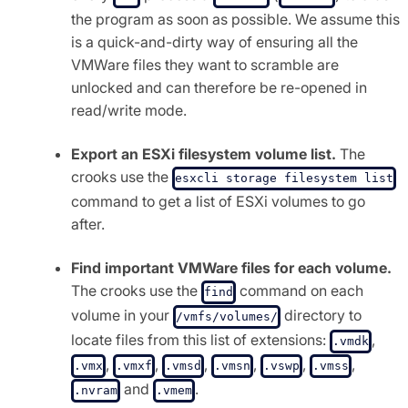
the program as soon as possible. We assume this
is a quick-and-dirty way of ensuring all the
VMWare files they want to scramble are
unlocked and can therefore be re-opened in
read/write mode.
Export an ESXi filesystem volume list.
The
crooks use the
esxcli storage filesystem list
command to get a list of ESXi volumes to go
after.
Find important VMWare files for each volume.
The crooks use the
command on each
find
volume in your
directory to
/vmfs/volumes/
locate files from this list of extensions:
,
.vmdk
,
,
,
,
,
,
.vmx
.vmxf
.vmsd
.vmsn
.vswp
.vmss
and
.
.nvram
.vmem