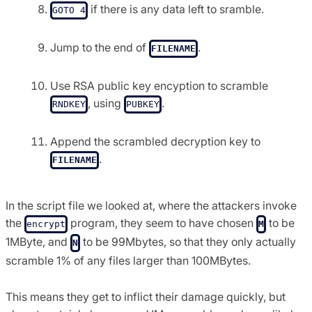
if there is any data left to sramble.
GOTO 4
Jump to the end of
.
FILENAME
Use RSA public key encyption to scramble
, using
.
RNDKEY
PUBKEY
Append the scrambled decryption key to
.
FILENAME
In the script file we looked at, where the attackers invoke
the
program, they seem to have chosen
to be
encrypt
M
1MByte, and
to be 99Mbytes, so that they only actually
N
scramble 1% of any files larger than 100MBytes.
This means they get to inflict their damage quickly, but