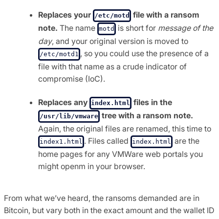
Replaces your
file with a ransom
/etc/motd
note.
The name
is short for
message of the
motd
day
, and your original version is moved to
, so you could use the presence of a
/etc/motd1
file with that name as a crude indicator of
compromise (IoC).
Replaces any
files in the
index.html
tree with a ransom note.
/usr/lib/vmware
Again, the original files are renamed, this time to
. Files called
are the
index1.html
index.html
home pages for any VMWare web portals you
might openm in your browser.
From what we’ve heard, the ransoms demanded are in
Bitcoin, but vary both in the exact amount and the wallet ID