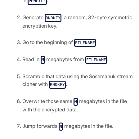
in
.
PEMFILE
Generate
, a random, 32-byte symmetric
RNDKEY
encryption key.
Go to the beginning of
FILENAME
Read in
megabytes from
.
M
FILENAME
Scramble that data using the Sosemanuk stream
cipher with
.
RNDKEY
Overwrite those same
megabytes in the file
M
with the encrypted data.
Jump forwards
megabytes in the file.
N