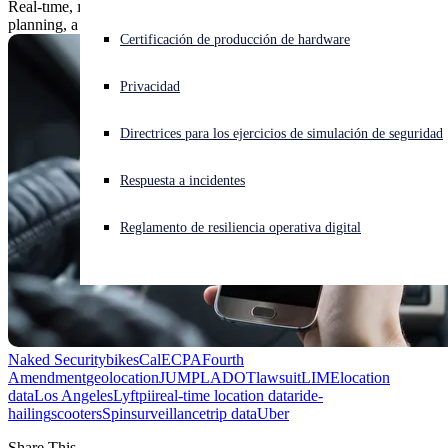
Real-time, in-trip geolocation data isn't good for traffic/bike lane
planning, a draft of the suit says. What it's good for is surveillance.
¿Está sufriendo un ciberataque? Obtenga ayuda ahora mismo
Certificación de producción de hardware
Iniciar sesión
Privacidad
Open search
Directrices para los ejercicios de simulación de seguridad
Open language switcher
Español
Respuesta a incidentes
Reglamento de resiliencia operativa digital
Naked Security
bikes
CalECPA
Fourth
Amendment
geolocation
JUMP
LADOT
lawsuit
LIME
location
data
Los Angeles
Lyft
pii
real-time location data
ride-
hailing
scooters
Spin
surveillance
trip data
Uber
Share This