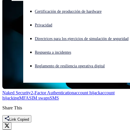
¿Está sufriendo un ciberataque? Obtenga ayuda ahora mismo
Certificación de producción de hardware
Iniciar sesión
Privacidad
Open search
Directrices para los ejercicios de simulación de seguridad
Open language switcher
Español
Respuesta a incidentes
Reglamento de resiliencia operativa digital
Naked Security
2-Factor Authentication
account hijack
account
hijacking
MFA
SIM swaps
SMS
Share This
Link Copied