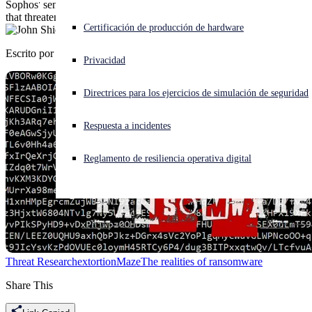
Sophos' senior security advisor on the growing threat of ransomware
that threatens to publish companies' private data
¿Está sufriendo un ciberataque? Obtenga ayuda ahora mismo
Certificación de producción de hardware
Iniciar sesión
Escrito por
John Shier
Privacidad
Open search
Directrices para los ejercicios de simulación de seguridad
Open language switcher
Español
Respuesta a incidentes
Reglamento de resiliencia operativa digital
Threat Research
extortion
Maze
The realities of ransomware
Share This