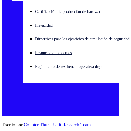
¿Está sufriendo un ciberataque? Obtenga ayuda ahora mismo
Certificación de producción de hardware
Iniciar sesión
Privacidad
Open search
Directrices para los ejercicios de simulación de seguridad
Open language switcher
Español
Respuesta a incidentes
Reglamento de resiliencia operativa digital
Escrito por
Counter Threat Unit Research Team