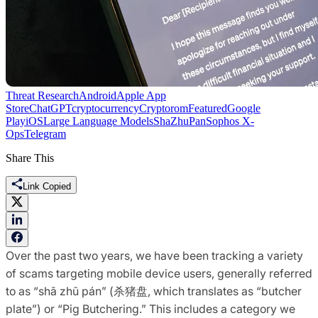
Threat Research
Android
Apple App
Store
ChatGPT
cryptocurrency
Cryptorom
Featured
Google
Play
iOS
Large Language Models
ShaZhuPan
Sophos X-
Ops
Telegram
Share This
Link Copied
Over the past two years, we have been tracking a variety
of scams targeting mobile device users, generally referred
to as “shā zhū pán” (杀猪盘, which translates as “butcher
plate”) or “Pig Butchering.” This includes a category we