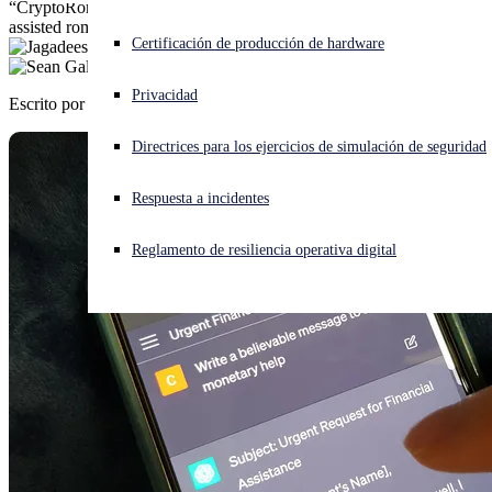
“CryptoRom” fake crypto-trading mobile apps pushed through AI-
assisted romance scam, using ChatGPT to lure targets.
¿Está sufriendo un ciberataque? Obtenga ayuda ahora mismo
Certificación de producción de hardware
Iniciar sesión
Privacidad
Escrito por
Jagadeesh Chandraiah
,
Sean Gallagher
Open search
Directrices para los ejercicios de simulación de seguridad
Open language switcher
Español
Respuesta a incidentes
Reglamento de resiliencia operativa digital