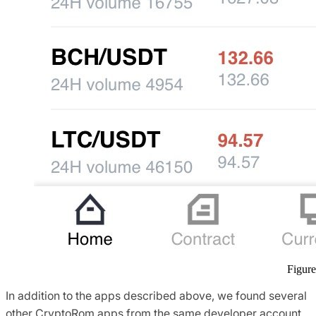
Figure
In addition to the apps described above, we found several
other CryptoRom apps from the same developer account,