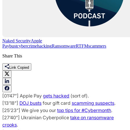
Naked Security
Apple
Pay
bust
cybercrime
hacking
Ransomware
RTFM
scammers
Share This
Link Copied
[01’47”] Apple Pay
gets hacked
(sort of).
[13’18”]
DOJ busts
four gift card
scamming suspects
.
[25’23”] We give you our
top tips for #Cybermonth
.
[27’40”] Ukrainian Cyberpolice
take on ransomware
crooks
.