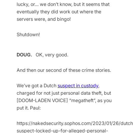
lucky, or… we don’t know, but it seems that
eventually they did work out where the
servers were, and bingo!
Shutdown!
DOUG.
OK, very good.
And then our second of these crime stories.
We’ve got a Dutch
suspect in custody
,
charged for not just personal data theft, but
[DOOM-LADEN VOICE] “megatheft”, as you
put it. Paul:
https://nakedsecurity.sophos.com/2023/01/26/dutch
suspect-locked-up-for-alleged-personal-