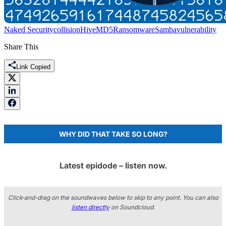
Naked Security
collision
Hive
MD5
Ransomware
Samba
vulnerability
Share This
Link Copied
WHY DID THAT TAKE SO LONG?
Latest epidode – listen now.
Click-and-drag on the soundwaves below to skip to any point. You can also
listen directly
on Soundcloud.