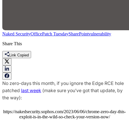
Naked Security
Office
Patch Tuesday
SharePoint
vulnerability
Share This
Link Copied
No zero-days this month, if you ignore the Edge RCE hole
patched
last week
(make sure you’ve got that update, by
the way):
https://nakedsecurity.sophos.com/2023/06/06/chrome-zero-day-this-
exploit-is-in-the-wild-so-check-your-version-now/