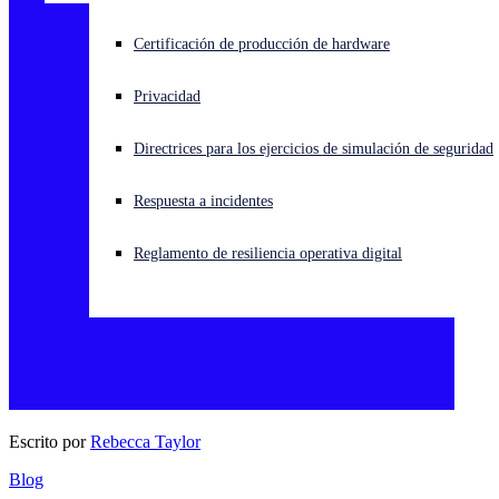
¿Está sufriendo un ciberataque? Obtenga ayuda ahora mismo
Certificación de producción de hardware
Iniciar sesión
Privacidad
Open search
Directrices para los ejercicios de simulación de seguridad
Open language switcher
Español
Respuesta a incidentes
Reglamento de resiliencia operativa digital
Escrito por
Rebecca Taylor
Blog