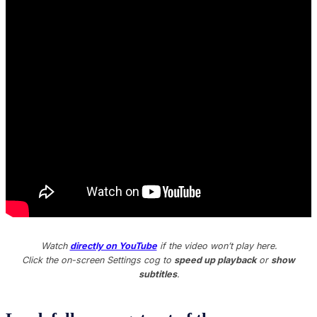
Watch
directly on YouTube
if the video won’t play here.
Click the on-screen Settings cog to
speed up playback
or
show
subtitles
.