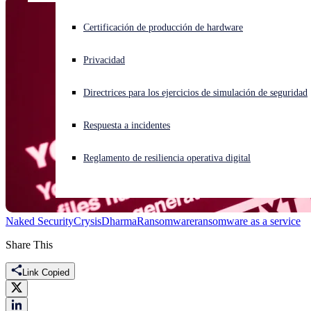
¿Está sufriendo un ciberataque? Obtenga ayuda ahora mismo
Certificación de producción de hardware
Iniciar sesión
Privacidad
Open search
Directrices para los ejercicios de simulación de seguridad
Open language switcher
Español
Respuesta a incidentes
Reglamento de resiliencia operativa digital
Naked Security
Crysis
Dharma
Ransomware
ransomware as a service
Share This
Link Copied