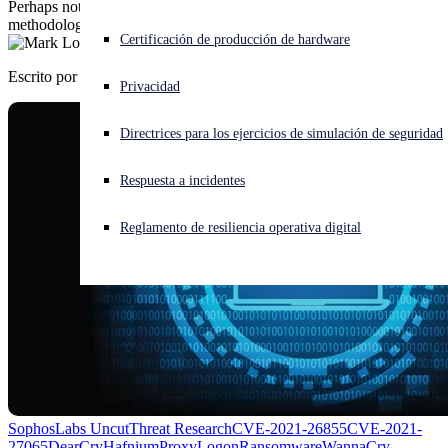
Perhaps not by coincidence, the ransomware's file encryption
methodology mimics that of WannaCry.
¿Está sufriendo un ciberataque? Obtenga ayuda ahora mismo
Certificación de producción de hardware
Iniciar sesión
Escrito por
Mark Loman
Privacidad
Open search
Directrices para los ejercicios de simulación de seguridad
Open language switcher
Español
Respuesta a incidentes
Reglamento de resiliencia operativa digital
SophosLabs Uncut
Threat Research
CVE-2021-26855
CVE-2021-
27065
DearCry
Hafnium
ProxyLogon
Ransomware
WannaCry