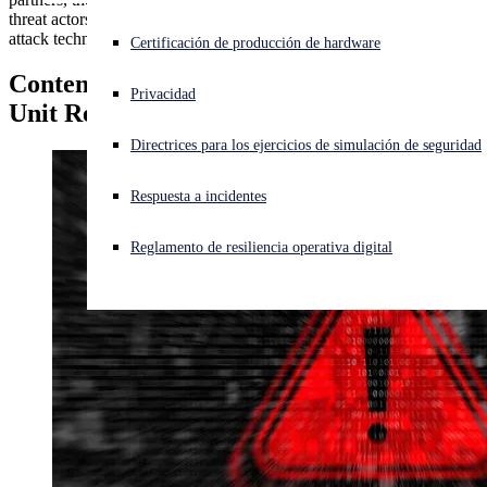
threat actors and analyzing anomalous activity, uncovering new
attack techniques, threats, and major shifts in the threat landscape.
¿Está sufriendo un ciberataque? Obtenga ayuda ahora mismo
Certificación de producción de hardware
Iniciar sesión
Contenido por
Sophos Counter Threat
Privacidad
Unit Research Team
Open search
Directrices para los ejercicios de simulación de seguridad
Open language switcher
Español
Respuesta a incidentes
Reglamento de resiliencia operativa digital