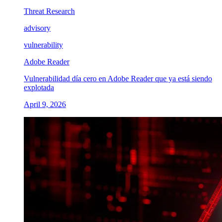
Threat Research
advisory
vulnerability
Adobe Reader
Vulnerabilidad día cero en Adobe Reader que ya está siendo
explotada
April 9, 2026