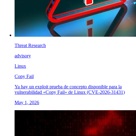
Threat Research
advisory
Linux
Copy Fail
Ya hay un exploit prueba de concepto disponible para la
vulnerabilidad «Copy Fail» de Linux (CVE-2026-31431)
May 1, 2026