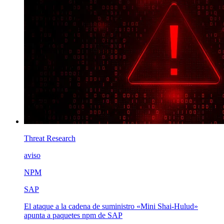
Threat Research
aviso
NPM
SAP
El ataque a la cadena de suministro «Mini Shai-Hulud»
apunta a paquetes npm de SAP