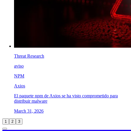
Threat Research
aviso
NPM
Axios
El paquete npm de Axios se ha visto comprometido para
distribuir malware
March 31, 2026
1
2
3