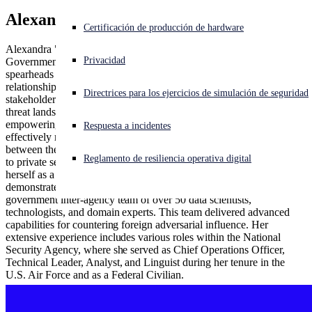
Alexandra Rose
¿Está sufriendo un ciberataque? Obtenga ayuda ahora mismo
Certificación de producción de hardware
Iniciar sesión
Alexandra "Alex" Rose is currently serving as Director,
Privacidad
Government Partnerships and the CTU at Sophos. In her role, she
spearheads initiatives to strengthen public and private sector
Open search
relationships while also focusing on enabling both internal
Directrices para los ejercicios de simulación de seguridad
Open language switcher
Español
stakeholders and external customers to comprehend the evolving
threat landscape. Her strategic insights are instrumental in
empowering organizations to make informed decisions and
Respuesta a incidentes
effectively manage risks. With a career dedicated to bridging the gap
between the technical insights and practical applications, in addition
Reglamento de resiliencia operativa digital
to private sector and government entities, Alex has established
herself as a leader in the field. Prior to her current role, Alex
demonstrated her expertise by building and leading a U.S.
government inter-agency team of over 50 data scientists,
technologists, and domain experts. This team delivered advanced
capabilities for countering foreign adversarial influence. Her
extensive experience includes various roles within the National
Security Agency, where she served as Chief Operations Officer,
Technical Leader, Analyst, and Linguist during her tenure in the
U.S. Air Force and as a Federal Civilian.