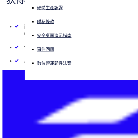
报价。
硬體生產認證
索取價格資訊
正遭遇網路攻擊？立即獲取協助
登入
隱私條款
简单定价 -
简单的每用户和每服务器定价，无隐藏
聯絡我们
额外费用。
安全桌面演示指南
Open search
Open language switcher
简体中文
云 -
无高昂的前置基础设施成本。无维护费用。
事件回應
灵活部署 -
采用三种响应模式中的任一种
數位營運韌性法案