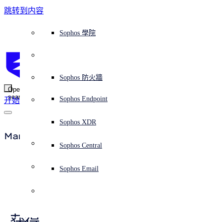
跳转到内容
Sophos Central
Workspace Protection
平台概覽
託管式服務
使用案例
為什麼選擇 Sophos？
Sophos 合作夥伴
威脅情報
獲得協助（支援）
端點保護（下一代防毒軟體）
XDR - 擴展式偵測與回應
ITDR - 身分識別威脅偵測與回應
下一代防火牆 (NGFW)
電子郵件與網路釣魚防護
雲端工作負載防護
MDR - 託管式偵測與回應
諮詢服務概覽
營運支援
NIST 評估
全天候守護我的組織
教育
獎項與榮譽
公司
信任中心概覽
Partner Program 合作夥伴計畫
通路合作夥伴
X-Ops 威脅研究
檢視所有資源
Sophos 部落格
緊急事件回應
下載及更新
產品文件
Sophos 學院
平臺
SophosLabs Intelix
端點安全
諮詢服務
產業
關於我們
合作夥伴生態系統
資源中心
支援資源
EDR - 端點偵測與回應
搭配下一代 SIEM 的 XDR
NDR - 網路偵測與回應
員工意識培訓
IR - 事件回應服務
安全性測試
NIS2 評估
阻止勒索軟體攻擊
金融與銀行業
案例研究
事件
Sophos Central 安全性
Partner Portal 登入
託管式服務供應商 (MSP)
買家指南
威脅研究
支援入口網站
Sophos Techvid 技術影片
Sophos 社群論壇
Sophos Central 登入
受保護的瀏覽器
服務
OEM
安全營運
專業服務
信任中心
部落格
產品支援
Sophos AI
伺服器防護
網路交換機
漏洞管理（託管式風險）
保障遠端與混合辦公員工的安全
政府部門
競爭對手比較
媒體
安全設計
Partner care 支援
案例研究
AI 研究
支援計劃
Sophos 狀態頁面
Sophos 防火牆
零信任網路存取 (ZTNA)
AI 研究
解決方案
Open
search
Mobile Security
Sophos Endpoint
开始
身分識別安全
免費工具
培訓
無線存取點
應對網路保險要求
醫療保健
職位空缺
負責任的披露
合作夥伴培訓
報告
安全營運
客戶成功
安全公告
DNS 防護 (DNS Protection)
整合和 API
威脅檔案
整合 marketplace 市集
為什麼選擇 Sophos？
ESG
網路安全與基礎架構
Email Monitoring System
保護我的 Microsoft 環境
製造業
合作夥伴部落格
線上研討會
合作夥伴部落格
技術客戶經理（TAM）
提交威脅
Sophos XDR
威脅資料庫
威脅情報
合作夥伴
Managed Detection and Response
Workspace Protection
啟用雲端原生安全性
零售業
白皮書
聯絡 Sophos 支援
企業政策
威脅研究部落格
Sophos Central
免費試用
資源
Email Security
所有解決方案
影片
聯絡 Partner Care
網路安全指引
Sophos Email
报价
支援
功能
解释网络安全
Central 日誌記錄
雲端安全
NDR
商業認證
获得根据您需求定制的非强制性