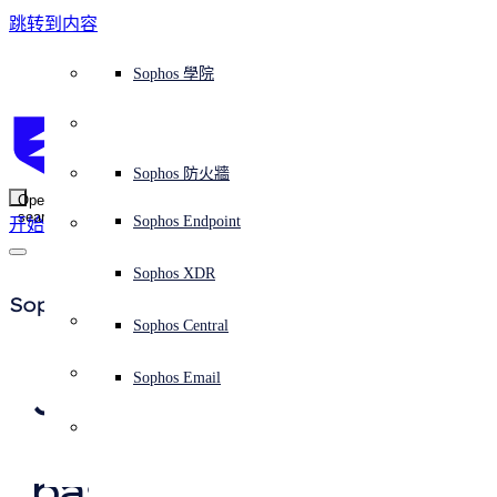
跳转到内容
Sophos Central
Workspace Protection
平台概覽
託管式服務
使用案例
為什麼選擇 Sophos？
Sophos 合作夥伴
威脅情報
獲得協助（支援）
端點保護（下一代防毒軟體）
XDR - 擴展式偵測與回應
ITDR - 身分識別威脅偵測與回應
下一代防火牆 (NGFW)
電子郵件與網路釣魚防護
雲端工作負載防護
MDR - 託管式偵測與回應
諮詢服務概覽
營運支援
NIST 評估
全天候守護我的組織
教育
獎項與榮譽
公司
信任中心概覽
Partner Program 合作夥伴計畫
通路合作夥伴
X-Ops 威脅研究
檢視所有資源
Sophos 部落格
緊急事件回應
下載及更新
產品文件
Sophos 學院
平臺
SophosLabs Intelix
端點安全
諮詢服務
產業
關於我們
合作夥伴生態系統
資源中心
支援資源
EDR - 端點偵測與回應
搭配下一代 SIEM 的 XDR
NDR - 網路偵測與回應
員工意識培訓
IR - 事件回應服務
安全性測試
NIS2 評估
阻止勒索軟體攻擊
金融與銀行業
案例研究
事件
Sophos Central 安全性
Partner Portal 登入
託管式服務供應商 (MSP)
買家指南
威脅研究
支援入口網站
Sophos Techvid 技術影片
Sophos 社群論壇
Sophos Central 登入
受保護的瀏覽器
服務
OEM
安全營運
專業服務
信任中心
部落格
產品支援
Sophos AI
伺服器防護
網路交換機
漏洞管理（託管式風險）
保障遠端與混合辦公員工的安全
政府部門
競爭對手比較
媒體
安全設計
Partner care 支援
案例研究
AI 研究
支援計劃
Sophos 狀態頁面
Sophos 防火牆
零信任網路存取 (ZTNA)
AI 研究
解決方案
Open
search
Mobile Security
Sophos Endpoint
开始
身分識別安全
免費工具
培訓
無線存取點
應對網路保險要求
醫療保健
職位空缺
負責任的披露
合作夥伴培訓
報告
安全營運
客戶成功
安全公告
DNS 防護 (DNS Protection)
整合和 API
威脅檔案
整合 marketplace 市集
為什麼選擇 Sophos？
ESG
網路安全與基礎架構
Email Monitoring System
保護我的 Microsoft 環境
製造業
合作夥伴部落格
線上研討會
合作夥伴部落格
技術客戶經理（TAM）
提交威脅
Sophos XDR
威脅資料庫
威脅情報
合作夥伴
Sophos Press
Workspace Protection
啟用雲端原生安全性
零售業
白皮書
聯絡 Sophos 支援
企業政策
威脅研究部落格
Sophos Central
免費試用
資源
Email Security
所有解決方案
影片
聯絡 Partner Care
網路安全指引
Sophos Email
Java-Schwachstelle 
支援
概觀
解释网络安全
Central 日誌記錄
Log4Shell - Was 
雲端安全
新聞稿
passiert ist und was 
商業認證