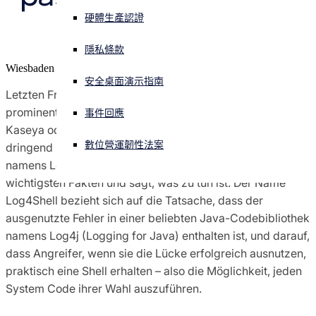
zu tun ist
硬體生產認證
Sophos X-Ops 威脅研究
正遭遇網路攻擊？立即獲取協助
登入
隱私條款
Wiesbaden
獲獎和肯定
安全桌面演示指南
Open search
Letzten Freitag war es wieder soweit und nach
Open language switcher
简体中文
prominenten Zero-Day-Schwachstellen wir Hafnium,
媒體聯絡人
事件回應
Kaseya oder Solarwinds müssen sich Unternehmen erneut
數位營運韌性法案
dringend mit einer hochkarätigen Server-Schwachstelle
namens Log4Shell auseinandersetzen. Sophos klärt die
wichtigsten Fakten und sagt, was zu tun ist. Der Name
Log4Shell bezieht sich auf die Tatsache, dass der
ausgenutzte Fehler in einer beliebten Java-Codebibliothek
namens Log4j (Logging for Java) enthalten ist, und darauf,
dass Angreifer, wenn sie die Lücke erfolgreich ausnutzen,
praktisch eine Shell erhalten – also die Möglichkeit, jeden
System Code ihrer Wahl auszuführen.