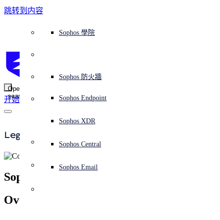
跳转到内容
Sophos Central
Workspace Protection
平台概覽
託管式服務
使用案例
為什麼選擇 Sophos？
Sophos 合作夥伴
威脅情報
獲得協助（支援）
端點保護（下一代防毒軟體）
XDR - 擴展式偵測與回應
ITDR - 身分識別威脅偵測與回應
下一代防火牆 (NGFW)
電子郵件與網路釣魚防護
雲端工作負載防護
MDR - 託管式偵測與回應
諮詢服務概覽
營運支援
NIST 評估
全天候守護我的組織
教育
獎項與榮譽
公司
信任中心概覽
Partner Program 合作夥伴計畫
通路合作夥伴
X-Ops 威脅研究
檢視所有資源
Sophos 部落格
緊急事件回應
下載及更新
產品文件
Sophos 學院
平臺
SophosLabs Intelix
端點安全
諮詢服務
產業
關於我們
合作夥伴生態系統
資源中心
支援資源
EDR - 端點偵測與回應
搭配下一代 SIEM 的 XDR
NDR - 網路偵測與回應
員工意識培訓
IR - 事件回應服務
安全性測試
NIS2 評估
阻止勒索軟體攻擊
金融與銀行業
案例研究
事件
Sophos Central 安全性
Partner Portal 登入
託管式服務供應商 (MSP)
買家指南
威脅研究
支援入口網站
Sophos Techvid 技術影片
Sophos 社群論壇
Sophos Central 登入
受保護的瀏覽器
服務
OEM
安全營運
專業服務
信任中心
部落格
產品支援
Sophos AI
伺服器防護
網路交換機
漏洞管理（託管式風險）
保障遠端與混合辦公員工的安全
政府部門
競爭對手比較
媒體
安全設計
Partner care 支援
案例研究
AI 研究
支援計劃
Sophos 狀態頁面
Sophos 防火牆
零信任網路存取 (ZTNA)
AI 研究
解決方案
Open
search
Mobile Security
Sophos Endpoint
开始
身分識別安全
免費工具
培訓
無線存取點
應對網路保險要求
醫療保健
職位空缺
負責任的披露
合作夥伴培訓
報告
安全營運
客戶成功
安全公告
DNS 防護 (DNS Protection)
整合和 API
威脅檔案
整合 marketplace 市集
為什麼選擇 Sophos？
ESG
網路安全與基礎架構
Email Monitoring System
保護我的 Microsoft 環境
製造業
合作夥伴部落格
線上研討會
合作夥伴部落格
技術客戶經理（TAM）
提交威脅
Sophos XDR
威脅資料庫
威脅情報
合作夥伴
Legal
Workspace Protection
啟用雲端原生安全性
零售業
白皮書
聯絡 Sophos 支援
企業政策
威脅研究部落格
Sophos Central
免費試用
資源
Email Security
所有解決方案
影片
聯絡 Partner Care
網路安全指引
Sophos Email
支援
Sophos Product Classifications
概觀
解释网络安全
Central 日誌記錄
雲端安全
Overview
隱私條款
商業認證