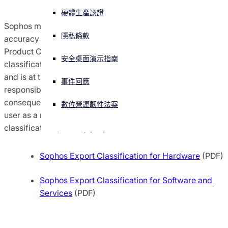
硬體生產認證
協議條款與條件
正遭遇網路攻擊？立即獲取協助
Sophos makes no representation or warranty as to the
登入
隱私條款
accuracy or reliability of the classifications listed in this
全球貿易合規
Product Classifications Chart. Any use of such
安全桌面演示指南
Open search
classifications by the user, is without recourse to Sophos
Open language switcher
简体中文
and is at the users’ own risk. Sophos is in no way
通知
事件回應
responsible for any damages whether direct,
consequential, incidental, or otherwise, suffered by the
數位營運韌性法案
原則
user as a result of using or relying upon such
classifications, for any purpose whatsoever.
Sophos Export Classification for Hardware
(PDF)
Sophos Export Classification for Software and
Services
(PDF)