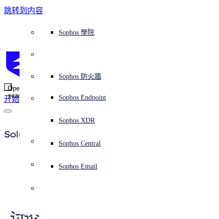
跳转到内容
Sophos Central
Workspace Protection
平台概覽
託管式服務
使用案例
為什麼選擇 Sophos？
Sophos 合作夥伴
威脅情報
獲得協助（支援）
端點保護（下一代防毒軟體）
XDR - 擴展式偵測與回應
ITDR - 身分識別威脅偵測與回應
下一代防火牆 (NGFW)
電子郵件與網路釣魚防護
雲端工作負載防護
MDR - 託管式偵測與回應
諮詢服務概覽
營運支援
NIST 評估
全天候守護我的組織
教育
獎項與榮譽
公司
信任中心概覽
Partner Program 合作夥伴計畫
通路合作夥伴
X-Ops 威脅研究
檢視所有資源
Sophos 部落格
緊急事件回應
下載及更新
產品文件
Sophos 學院
平臺
SophosLabs Intelix
端點安全
諮詢服務
產業
關於我們
合作夥伴生態系統
資源中心
支援資源
EDR - 端點偵測與回應
搭配下一代 SIEM 的 XDR
NDR - 網路偵測與回應
員工意識培訓
IR - 事件回應服務
安全性測試
NIS2 評估
阻止勒索軟體攻擊
金融與銀行業
案例研究
事件
Sophos Central 安全性
Partner Portal 登入
託管式服務供應商 (MSP)
買家指南
威脅研究
支援入口網站
Sophos Techvid 技術影片
Sophos 社群論壇
Sophos Central 登入
受保護的瀏覽器
服務
OEM
安全營運
專業服務
信任中心
部落格
產品支援
Sophos AI
伺服器防護
網路交換機
漏洞管理（託管式風險）
保障遠端與混合辦公員工的安全
政府部門
競爭對手比較
媒體
安全設計
Partner care 支援
案例研究
AI 研究
支援計劃
Sophos 狀態頁面
Sophos 防火牆
零信任網路存取 (ZTNA)
AI 研究
解決方案
Open
search
Mobile Security
Sophos Endpoint
开始
身分識別安全
免費工具
培訓
無線存取點
應對網路保險要求
醫療保健
職位空缺
負責任的披露
合作夥伴培訓
報告
安全營運
客戶成功
安全公告
DNS 防護 (DNS Protection)
整合和 API
威脅檔案
整合 marketplace 市集
為什麼選擇 Sophos？
ESG
網路安全與基礎架構
Email Monitoring System
保護我的 Microsoft 環境
製造業
合作夥伴部落格
線上研討會
合作夥伴部落格
技術客戶經理（TAM）
提交威脅
Sophos XDR
威脅資料庫
威脅情報
合作夥伴
Solutions
Workspace Protection
啟用雲端原生安全性
零售業
白皮書
聯絡 Sophos 支援
企業政策
威脅研究部落格
Sophos Central
免費試用
資源
Email Security
所有解決方案
影片
聯絡 Partner Care
網路安全指引
Sophos Email
与勒索软件专家交谈 
支援
概觀
解释网络安全
Central 日誌記錄
雲端安全
產業
商業認證
讨论您的勒索软件安全需求以及