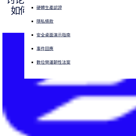
中小型企業
如何提升您的勒索软件防御能
硬體生產認證
公用雲
正遭遇網路攻擊？立即獲取協助
教育
力。
登入
醫療保健
隱私條款
概觀
零售業
使用案例
AWS
安全桌面演示指南
美國聯邦
Open search
Azure
勒索軟體防護
Open language switcher
政府部門
简体中文
Google
合規性
事件回應
優化網路保險
金融/银行
Oracle.
安全遠端工作人員
製造業
HIPAA
SaaS
數位營運韌性法案
資料遺失防護
SOX
內部威脅防護
PCI DSS
供應鏈安全
CCPA
威脅預防
GDPR
虛擬化：
CIS關鍵安全控制
保護 Microsoft 365：
更多