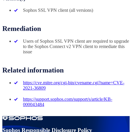
Sophos SSL VPN client (all versions)
Remediation
Users of Sophos SSL VPN client are required to upgrade
to the Sophos Connect v2 VPN client to remediate this
issue
Related information
https://cve.mitre.org/cgi-bin/cvename.cgi?name=CVE-
2021-36809
https://support.sophos.com/support/s/article/KB-
000043484
Sophos Responsible Disclosure Policy