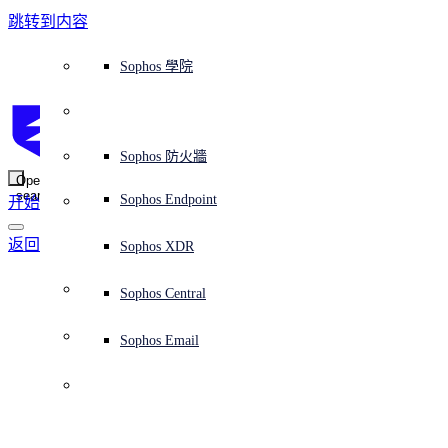
跳转到内容
Sophos Central
Workspace Protection
平台概覽
託管式服務
使用案例
為什麼選擇 Sophos？
Sophos 合作夥伴
威脅情報
獲得協助（支援）
端點保護（下一代防毒軟體）
XDR - 擴展式偵測與回應
ITDR - 身分識別威脅偵測與回應
下一代防火牆 (NGFW)
電子郵件與網路釣魚防護
雲端工作負載防護
MDR - 託管式偵測與回應
諮詢服務概覽
營運支援
NIST 評估
全天候守護我的組織
教育
獎項與榮譽
公司
信任中心概覽
Partner Program 合作夥伴計畫
通路合作夥伴
X-Ops 威脅研究
檢視所有資源
Sophos 部落格
緊急事件回應
下載及更新
產品文件
Sophos 學院
平臺
SophosLabs Intelix
端點安全
諮詢服務
產業
關於我們
合作夥伴生態系統
資源中心
支援資源
EDR - 端點偵測與回應
搭配下一代 SIEM 的 XDR
NDR - 網路偵測與回應
員工意識培訓
IR - 事件回應服務
安全性測試
NIS2 評估
阻止勒索軟體攻擊
金融與銀行業
案例研究
事件
Sophos Central 安全性
Partner Portal 登入
託管式服務供應商 (MSP)
買家指南
威脅研究
支援入口網站
Sophos Techvid 技術影片
Sophos 社群論壇
Sophos Central 登入
受保護的瀏覽器
服務
OEM
安全營運
專業服務
信任中心
部落格
產品支援
Sophos AI
伺服器防護
網路交換機
漏洞管理（託管式風險）
保障遠端與混合辦公員工的安全
政府部門
競爭對手比較
媒體
安全設計
Partner care 支援
案例研究
AI 研究
支援計劃
Sophos 狀態頁面
Sophos 防火牆
零信任網路存取 (ZTNA)
AI 研究
解決方案
Open
search
Mobile Security
Sophos Endpoint
开始
身分識別安全
免費工具
培訓
無線存取點
應對網路保險要求
醫療保健
職位空缺
負責任的披露
合作夥伴培訓
報告
安全營運
客戶成功
安全公告
DNS 防護 (DNS Protection)
整合和 API
威脅檔案
整合 marketplace 市集
為什麼選擇 Sophos？
返回安全公告
ESG
網路安全與基礎架構
Email Monitoring System
保護我的 Microsoft 環境
製造業
合作夥伴部落格
線上研討會
合作夥伴部落格
技術客戶經理（TAM）
提交威脅
Sophos XDR
威脅資料庫
威脅情報
合作夥伴
Workspace Protection
啟用雲端原生安全性
零售業
白皮書
聯絡 Sophos 支援
企業政策
威脅研究部落格
Sophos Central
免費試用
資源
Email Security
所有解決方案
影片
聯絡 Partner Care
網路安全指引
Sophos Email
支援
解释网络安全
Central 日誌記錄
雲端安全
商業認證