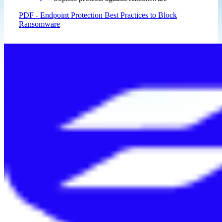
PDF - Endpoint Protection Best Practices to Block
Ransomware