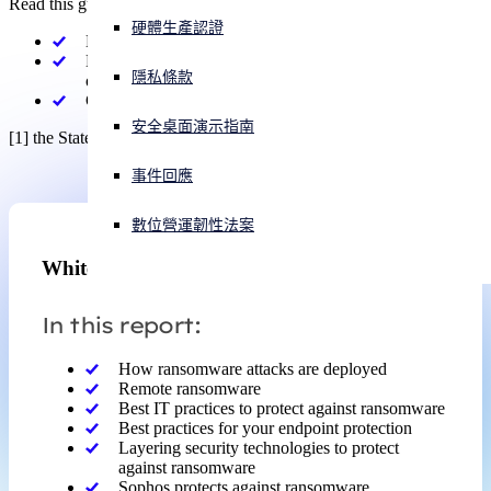
Read this guide to:
硬體生產認證
Learn how ransomware attacks work
正遭遇網路攻擊？立即獲取協助
Discover the five endpoint-protection best practices all
登入
隱私條款
organizations should deploy
Get top security tips to help keep ransomware at bay
安全桌面演示指南
Open search
[1] the State of Ransomware 2024 - Sophos
Open language switcher
简体中文
事件回應
數位營運韌性法案
Whitepapers
In this report:
How ransomware attacks are deployed
Remote ransomware
Best IT practices to protect against ransomware
Best practices for your endpoint protection
Layering security technologies to protect
against ransomware
Sophos protects against ransomware