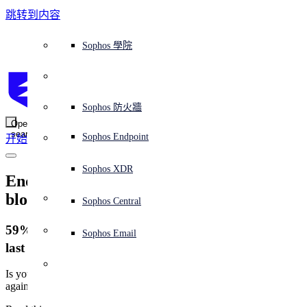
跳转到内容
Sophos Central
Workspace Protection
平台概覽
託管式服務
使用案例
為什麼選擇 Sophos？
Sophos 合作夥伴
威脅情報
獲得協助（支援）
端點保護（下一代防毒軟體）
XDR - 擴展式偵測與回應
ITDR - 身分識別威脅偵測與回應
下一代防火牆 (NGFW)
電子郵件與網路釣魚防護
雲端工作負載防護
MDR - 託管式偵測與回應
諮詢服務概覽
營運支援
NIST 評估
全天候守護我的組織
教育
獎項與榮譽
公司
信任中心概覽
Partner Program 合作夥伴計畫
通路合作夥伴
X-Ops 威脅研究
檢視所有資源
Sophos 部落格
緊急事件回應
下載及更新
產品文件
Sophos 學院
平臺
SophosLabs Intelix
端點安全
諮詢服務
產業
關於我們
合作夥伴生態系統
資源中心
支援資源
EDR - 端點偵測與回應
搭配下一代 SIEM 的 XDR
NDR - 網路偵測與回應
員工意識培訓
IR - 事件回應服務
安全性測試
NIS2 評估
阻止勒索軟體攻擊
金融與銀行業
案例研究
事件
Sophos Central 安全性
Partner Portal 登入
託管式服務供應商 (MSP)
買家指南
威脅研究
支援入口網站
Sophos Techvid 技術影片
Sophos 社群論壇
Sophos Central 登入
受保護的瀏覽器
服務
OEM
安全營運
專業服務
信任中心
部落格
產品支援
Sophos AI
伺服器防護
網路交換機
漏洞管理（託管式風險）
保障遠端與混合辦公員工的安全
政府部門
競爭對手比較
媒體
安全設計
Partner care 支援
案例研究
AI 研究
支援計劃
Sophos 狀態頁面
Sophos 防火牆
零信任網路存取 (ZTNA)
AI 研究
解決方案
Open
search
Mobile Security
Sophos Endpoint
开始
身分識別安全
免費工具
培訓
無線存取點
應對網路保險要求
醫療保健
職位空缺
負責任的披露
合作夥伴培訓
報告
安全營運
客戶成功
安全公告
DNS 防護 (DNS Protection)
整合和 API
威脅檔案
整合 marketplace 市集
為什麼選擇 Sophos？
ESG
網路安全與基礎架構
Email Monitoring System
保護我的 Microsoft 環境
製造業
合作夥伴部落格
線上研討會
合作夥伴部落格
技術客戶經理（TAM）
提交威脅
Sophos XDR
威脅資料庫
威脅情報
Endpoint protection best practices to 
合作夥伴
block ransomware
Workspace Protection
啟用雲端原生安全性
零售業
白皮書
聯絡 Sophos 支援
企業政策
威脅研究部落格
Sophos Central
免費試用
資源
59% of organizations were hit by ransomware in the
Email Security
所有解決方案
影片
聯絡 Partner Care
網路安全指引
Sophos Email
支援
[1]
last year.
解释网络安全
Central 日誌記錄
雲端安全
Is your endpoint protection solution optimally configured to protect
against these devastating attacks?
商業認證