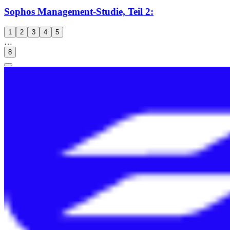
Sophos Management-Studie, Teil 2:
1
2
3
4
5
…
8