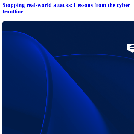
Stopping real‑world attacks: Lessons from the cyber
frontline