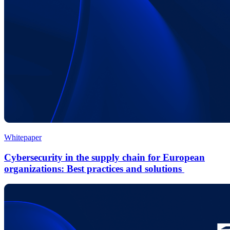
Whitepaper
Cybersecurity in the supply chain for European
organizations: Best practices and solutions