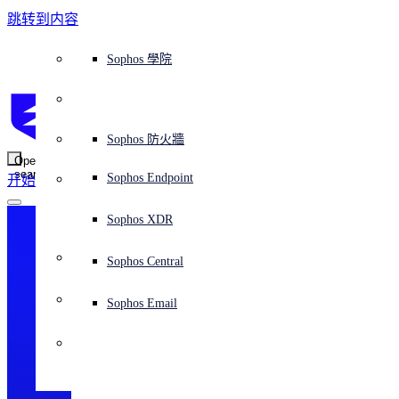
跳转到内容
Sophos Central
Workspace Protection
平台概覽
託管式服務
使用案例
為什麼選擇 Sophos？
Sophos 合作夥伴
威脅情報
獲得協助（支援）
端點保護（下一代防毒軟體）
XDR - 擴展式偵測與回應
ITDR - 身分識別威脅偵測與回應
下一代防火牆 (NGFW)
電子郵件與網路釣魚防護
雲端工作負載防護
MDR - 託管式偵測與回應
諮詢服務概覽
營運支援
NIST 評估
全天候守護我的組織
教育
獎項與榮譽
公司
信任中心概覽
Partner Program 合作夥伴計畫
通路合作夥伴
X-Ops 威脅研究
檢視所有資源
Sophos 部落格
緊急事件回應
下載及更新
產品文件
Sophos 學院
平臺
SophosLabs Intelix
端點安全
諮詢服務
產業
關於我們
合作夥伴生態系統
資源中心
支援資源
EDR - 端點偵測與回應
搭配下一代 SIEM 的 XDR
NDR - 網路偵測與回應
員工意識培訓
IR - 事件回應服務
安全性測試
NIS2 評估
阻止勒索軟體攻擊
金融與銀行業
案例研究
事件
Sophos Central 安全性
Partner Portal 登入
託管式服務供應商 (MSP)
買家指南
威脅研究
支援入口網站
Sophos Techvid 技術影片
Sophos 社群論壇
Sophos Central 登入
受保護的瀏覽器
服務
OEM
安全營運
專業服務
信任中心
部落格
產品支援
Sophos AI
伺服器防護
網路交換機
漏洞管理（託管式風險）
保障遠端與混合辦公員工的安全
政府部門
競爭對手比較
媒體
安全設計
Partner care 支援
案例研究
AI 研究
支援計劃
Sophos 狀態頁面
Sophos 防火牆
零信任網路存取 (ZTNA)
AI 研究
解決方案
Open
search
Mobile Security
Sophos Endpoint
开始
身分識別安全
免費工具
培訓
無線存取點
應對網路保險要求
醫療保健
職位空缺
負責任的披露
合作夥伴培訓
報告
安全營運
客戶成功
安全公告
DNS 防護 (DNS Protection)
整合和 API
威脅檔案
整合 marketplace 市集
為什麼選擇 Sophos？
ESG
網路安全與基礎架構
Email Monitoring System
保護我的 Microsoft 環境
製造業
合作夥伴部落格
線上研討會
合作夥伴部落格
技術客戶經理（TAM）
提交威脅
Sophos XDR
威脅資料庫
威脅情報
合作夥伴
Workspace Protection
啟用雲端原生安全性
零售業
白皮書
聯絡 Sophos 支援
企業政策
威脅研究部落格
Sophos Central
免費試用
資源
Email Security
所有解決方案
影片
聯絡 Partner Care
網路安全指引
Sophos Email
支援
解释网络安全
Central 日誌記錄
雲端安全
商業認證