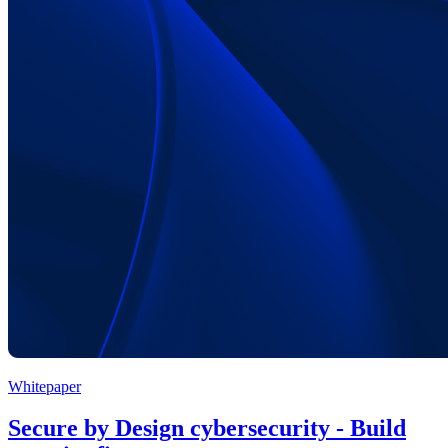
Whitepaper
Secure by Design cybersecurity - Build