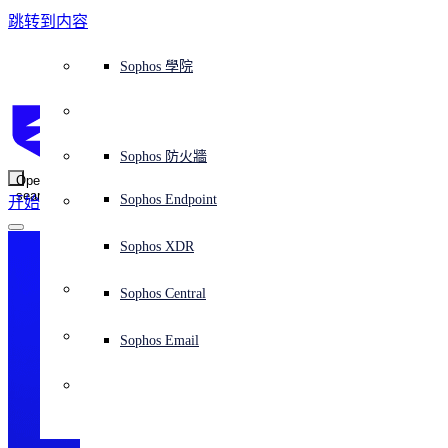
跳转到内容
Sophos Central
Workspace Protection
平台概覽
託管式服務
使用案例
為什麼選擇 Sophos？
Sophos 合作夥伴
威脅情報
獲得協助（支援）
端點保護（下一代防毒軟體）
XDR - 擴展式偵測與回應
ITDR - 身分識別威脅偵測與回應
下一代防火牆 (NGFW)
電子郵件與網路釣魚防護
雲端工作負載防護
MDR - 託管式偵測與回應
諮詢服務概覽
營運支援
NIST 評估
全天候守護我的組織
教育
獎項與榮譽
公司
信任中心概覽
Partner Program 合作夥伴計畫
通路合作夥伴
X-Ops 威脅研究
檢視所有資源
Sophos 部落格
緊急事件回應
下載及更新
產品文件
Sophos 學院
平臺
SophosLabs Intelix
端點安全
諮詢服務
產業
關於我們
合作夥伴生態系統
資源中心
支援資源
EDR - 端點偵測與回應
搭配下一代 SIEM 的 XDR
NDR - 網路偵測與回應
員工意識培訓
IR - 事件回應服務
安全性測試
NIS2 評估
阻止勒索軟體攻擊
金融與銀行業
案例研究
事件
Sophos Central 安全性
Partner Portal 登入
託管式服務供應商 (MSP)
買家指南
威脅研究
支援入口網站
Sophos Techvid 技術影片
Sophos 社群論壇
Sophos Central 登入
受保護的瀏覽器
服務
OEM
安全營運
專業服務
信任中心
部落格
產品支援
Sophos AI
伺服器防護
網路交換機
漏洞管理（託管式風險）
保障遠端與混合辦公員工的安全
政府部門
競爭對手比較
媒體
安全設計
Partner care 支援
案例研究
AI 研究
支援計劃
Sophos 狀態頁面
Sophos 防火牆
零信任網路存取 (ZTNA)
AI 研究
解決方案
Open
search
Mobile Security
Sophos Endpoint
开始
身分識別安全
免費工具
培訓
無線存取點
應對網路保險要求
醫療保健
職位空缺
負責任的披露
合作夥伴培訓
報告
安全營運
客戶成功
安全公告
DNS 防護 (DNS Protection)
整合和 API
威脅檔案
整合 marketplace 市集
為什麼選擇 Sophos？
ESG
網路安全與基礎架構
Email Monitoring System
保護我的 Microsoft 環境
製造業
合作夥伴部落格
線上研討會
合作夥伴部落格
技術客戶經理（TAM）
提交威脅
Sophos XDR
威脅資料庫
威脅情報
合作夥伴
Workspace Protection
啟用雲端原生安全性
零售業
白皮書
聯絡 Sophos 支援
企業政策
威脅研究部落格
Sophos Central
免費試用
資源
Email Security
所有解決方案
影片
聯絡 Partner Care
網路安全指引
Sophos Email
支援
解释网络安全
Central 日誌記錄
雲端安全
商業認證