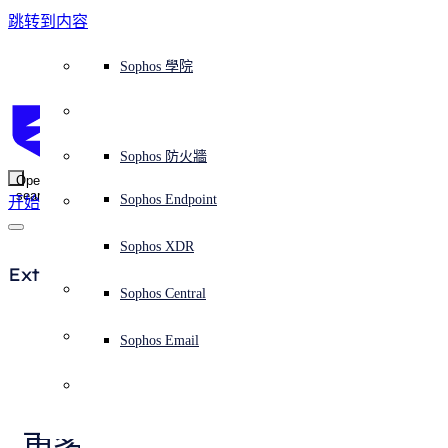
跳转到内容
Sophos Central
Workspace Protection
平台概覽
託管式服務
使用案例
為什麼選擇 Sophos？
Sophos 合作夥伴
威脅情報
獲得協助（支援）
端點保護（下一代防毒軟體）
XDR - 擴展式偵測與回應
ITDR - 身分識別威脅偵測與回應
下一代防火牆 (NGFW)
電子郵件與網路釣魚防護
雲端工作負載防護
MDR - 託管式偵測與回應
諮詢服務概覽
營運支援
NIST 評估
全天候守護我的組織
教育
獎項與榮譽
公司
信任中心概覽
Partner Program 合作夥伴計畫
通路合作夥伴
X-Ops 威脅研究
檢視所有資源
Sophos 部落格
緊急事件回應
下載及更新
產品文件
Sophos 學院
平臺
SophosLabs Intelix
端點安全
諮詢服務
產業
關於我們
合作夥伴生態系統
資源中心
支援資源
EDR - 端點偵測與回應
搭配下一代 SIEM 的 XDR
NDR - 網路偵測與回應
員工意識培訓
IR - 事件回應服務
安全性測試
NIS2 評估
阻止勒索軟體攻擊
金融與銀行業
案例研究
事件
Sophos Central 安全性
Partner Portal 登入
託管式服務供應商 (MSP)
買家指南
威脅研究
支援入口網站
Sophos Techvid 技術影片
Sophos 社群論壇
Sophos Central 登入
受保護的瀏覽器
服務
OEM
安全營運
專業服務
信任中心
部落格
產品支援
Sophos AI
伺服器防護
網路交換機
漏洞管理（託管式風險）
保障遠端與混合辦公員工的安全
政府部門
競爭對手比較
媒體
安全設計
Partner care 支援
案例研究
AI 研究
支援計劃
Sophos 狀態頁面
Sophos 防火牆
零信任網路存取 (ZTNA)
AI 研究
解決方案
Open
search
Mobile Security
Sophos Endpoint
开始
身分識別安全
免費工具
培訓
無線存取點
應對網路保險要求
醫療保健
職位空缺
負責任的披露
合作夥伴培訓
報告
安全營運
客戶成功
安全公告
DNS 防護 (DNS Protection)
整合和 API
威脅檔案
整合 marketplace 市集
為什麼選擇 Sophos？
ESG
網路安全與基礎架構
Email Monitoring System
保護我的 Microsoft 環境
製造業
合作夥伴部落格
線上研討會
合作夥伴部落格
技術客戶經理（TAM）
提交威脅
Sophos XDR
威脅資料庫
威脅情報
合作夥伴
Extended Detection and Response
Workspace Protection
啟用雲端原生安全性
零售業
白皮書
聯絡 Sophos 支援
企業政策
威脅研究部落格
Sophos Central
免費試用
資源
Email Security
所有解決方案
影片
聯絡 Partner Care
網路安全指引
Sophos Email
与专家讨论
支援
概觀
解释网络安全
Central 日誌記錄
雲端安全
免費試用
商業認證
更多了解 Sophos 扩展式侦测