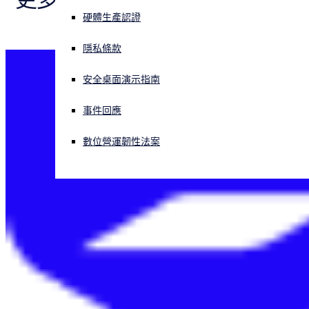
与响应 (XDR)
硬體生產認證
索取價格資訊
正遭遇網路攻擊？立即獲取協助
登入
隱私條款
安全桌面演示指南
Open search
Open language switcher
简体中文
事件回應
數位營運韌性法案