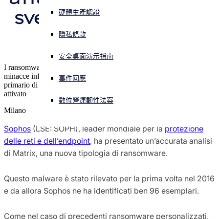
svelati nel report di 
硬體生產認證
Sophos X-Ops 威脅研究
正遭遇網路攻擊？立即獲取協助
Sophos
登入
隱私條款
獲獎和肯定
安全桌面演示指南
Open search
I ransomware personalizzati continuano a dominare la scena delle
Open language switcher
简体中文
minacce informatiche. Il report sottolinea che il punto di accesso
媒體聯絡人
事件回應
primario di Matrix sono i firewall con Remote Desktop Protocol
attivato
數位營運韌性法案
Milano
Sophos
(LSE: SOPH), leader mondiale per la
protezione
delle reti e dell’endpoint
, ha presentato un’accurata analisi
di Matrix, una nuova tipologia di ransomware.
Questo malware è stato rilevato per la prima volta nel 2016
e da allora Sophos ne ha identificati ben 96 esemplari.
Come nel caso di precedenti ransomware personalizzati,