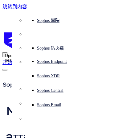
跳转到内容
Sophos Central
Workspace Protection
平台概覽
託管式服務
使用案例
為什麼選擇 Sophos？
Sophos 合作夥伴
威脅情報
獲得協助（支援）
端點保護（下一代防毒軟體）
XDR - 擴展式偵測與回應
ITDR - 身分識別威脅偵測與回應
下一代防火牆 (NGFW)
電子郵件與網路釣魚防護
雲端工作負載防護
MDR - 託管式偵測與回應
諮詢服務概覽
營運支援
NIST 評估
全天候守護我的組織
教育
獎項與榮譽
公司
信任中心概覽
Partner Program 合作夥伴計畫
通路合作夥伴
X-Ops 威脅研究
檢視所有資源
Sophos 部落格
緊急事件回應
下載及更新
產品文件
Sophos 學院
平臺
SophosLabs Intelix
端點安全
諮詢服務
產業
關於我們
合作夥伴生態系統
資源中心
支援資源
EDR - 端點偵測與回應
搭配下一代 SIEM 的 XDR
NDR - 網路偵測與回應
員工意識培訓
IR - 事件回應服務
安全性測試
NIS2 評估
阻止勒索軟體攻擊
金融與銀行業
案例研究
事件
Sophos Central 安全性
Partner Portal 登入
託管式服務供應商 (MSP)
買家指南
威脅研究
支援入口網站
Sophos Techvid 技術影片
Sophos 社群論壇
Sophos Central 登入
受保護的瀏覽器
服務
OEM
安全營運
專業服務
信任中心
部落格
產品支援
Sophos AI
伺服器防護
網路交換機
漏洞管理（託管式風險）
保障遠端與混合辦公員工的安全
政府部門
競爭對手比較
媒體
安全設計
Partner care 支援
案例研究
AI 研究
支援計劃
Sophos 狀態頁面
Sophos 防火牆
零信任網路存取 (ZTNA)
AI 研究
解決方案
Open
search
Mobile Security
Sophos Endpoint
开始
身分識別安全
免費工具
培訓
無線存取點
應對網路保險要求
醫療保健
職位空缺
負責任的披露
合作夥伴培訓
報告
安全營運
客戶成功
安全公告
DNS 防護 (DNS Protection)
整合和 API
威脅檔案
整合 marketplace 市集
為什麼選擇 Sophos？
ESG
網路安全與基礎架構
Email Monitoring System
保護我的 Microsoft 環境
製造業
合作夥伴部落格
線上研討會
合作夥伴部落格
技術客戶經理（TAM）
提交威脅
Sophos XDR
威脅資料庫
威脅情報
合作夥伴
Sophos Press
Workspace Protection
啟用雲端原生安全性
零售業
白皮書
聯絡 Sophos 支援
企業政策
威脅研究部落格
Sophos Central
免費試用
資源
Email Security
所有解決方案
影片
聯絡 Partner Care
網路安全指引
Sophos Email
Matrix: tutti i segreti 
支援
概觀
解释网络安全
Central 日誌記錄
del pericoloso 
雲端安全
新聞稿
attacco ransomware 
商業認證