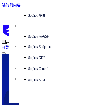
跳转到内容
Sophos Central
Workspace Protection
平台概覽
託管式服務
使用案例
為什麼選擇 Sophos？
Sophos 合作夥伴
威脅情報
獲得協助（支援）
端點保護（下一代防毒軟體）
XDR - 擴展式偵測與回應
ITDR - 身分識別威脅偵測與回應
下一代防火牆 (NGFW)
電子郵件與網路釣魚防護
雲端工作負載防護
MDR - 託管式偵測與回應
諮詢服務概覽
營運支援
NIST 評估
全天候守護我的組織
教育
獎項與榮譽
公司
信任中心概覽
Partner Program 合作夥伴計畫
通路合作夥伴
X-Ops 威脅研究
檢視所有資源
Sophos 部落格
緊急事件回應
下載及更新
產品文件
Sophos 學院
平臺
SophosLabs Intelix
端點安全
諮詢服務
產業
關於我們
合作夥伴生態系統
資源中心
支援資源
EDR - 端點偵測與回應
搭配下一代 SIEM 的 XDR
NDR - 網路偵測與回應
員工意識培訓
IR - 事件回應服務
安全性測試
NIS2 評估
阻止勒索軟體攻擊
金融與銀行業
案例研究
事件
Sophos Central 安全性
Partner Portal 登入
託管式服務供應商 (MSP)
買家指南
威脅研究
支援入口網站
Sophos Techvid 技術影片
Sophos 社群論壇
Sophos Central 登入
受保護的瀏覽器
服務
OEM
安全營運
專業服務
信任中心
部落格
產品支援
Sophos AI
伺服器防護
網路交換機
漏洞管理（託管式風險）
保障遠端與混合辦公員工的安全
政府部門
競爭對手比較
媒體
安全設計
Partner care 支援
案例研究
AI 研究
支援計劃
Sophos 狀態頁面
Sophos 防火牆
零信任網路存取 (ZTNA)
AI 研究
解決方案
Open
search
Mobile Security
Sophos Endpoint
开始
身分識別安全
免費工具
培訓
無線存取點
應對網路保險要求
醫療保健
職位空缺
負責任的披露
合作夥伴培訓
報告
安全營運
客戶成功
安全公告
DNS 防護 (DNS Protection)
整合和 API
威脅檔案
整合 marketplace 市集
為什麼選擇 Sophos？
ESG
網路安全與基礎架構
Email Monitoring System
保護我的 Microsoft 環境
製造業
合作夥伴部落格
線上研討會
合作夥伴部落格
技術客戶經理（TAM）
提交威脅
Sophos XDR
威脅資料庫
威脅情報
合作夥伴
Workspace Protection
啟用雲端原生安全性
零售業
白皮書
聯絡 Sophos 支援
企業政策
威脅研究部落格
Sophos Central
免費試用
資源
Email Security
所有解決方案
影片
聯絡 Partner Care
網路安全指引
Sophos Email
支援
解释网络安全
Central 日誌記錄
雲端安全
商業認證