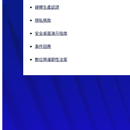
硬體生產認證
正遭遇網路攻擊？立即獲取協助
登入
隱私條款
安全桌面演示指南
Open search
Open language switcher
简体中文
事件回應
數位營運韌性法案