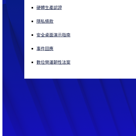
硬體生產認證
正遭遇網路攻擊？立即獲取協助
登入
隱私條款
安全桌面演示指南
Open search
Open language switcher
简体中文
事件回應
數位營運韌性法案