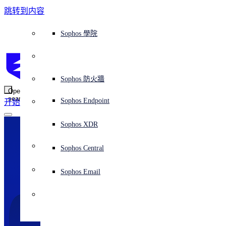
跳转到内容
Sophos Central
Workspace Protection
平台概覽
託管式服務
使用案例
為什麼選擇 Sophos？
Sophos 合作夥伴
威脅情報
獲得協助（支援）
端點保護（下一代防毒軟體）
XDR - 擴展式偵測與回應
ITDR - 身分識別威脅偵測與回應
下一代防火牆 (NGFW)
電子郵件與網路釣魚防護
雲端工作負載防護
MDR - 託管式偵測與回應
諮詢服務概覽
營運支援
NIST 評估
全天候守護我的組織
教育
獎項與榮譽
公司
信任中心概覽
Partner Program 合作夥伴計畫
通路合作夥伴
X-Ops 威脅研究
檢視所有資源
Sophos 部落格
緊急事件回應
下載及更新
產品文件
Sophos 學院
平臺
SophosLabs Intelix
端點安全
諮詢服務
產業
關於我們
合作夥伴生態系統
資源中心
支援資源
EDR - 端點偵測與回應
搭配下一代 SIEM 的 XDR
NDR - 網路偵測與回應
員工意識培訓
IR - 事件回應服務
安全性測試
NIS2 評估
阻止勒索軟體攻擊
金融與銀行業
案例研究
事件
Sophos Central 安全性
Partner Portal 登入
託管式服務供應商 (MSP)
買家指南
威脅研究
支援入口網站
Sophos Techvid 技術影片
Sophos 社群論壇
Sophos Central 登入
受保護的瀏覽器
服務
OEM
安全營運
專業服務
信任中心
部落格
產品支援
Sophos AI
伺服器防護
網路交換機
漏洞管理（託管式風險）
保障遠端與混合辦公員工的安全
政府部門
競爭對手比較
媒體
安全設計
Partner care 支援
案例研究
AI 研究
支援計劃
Sophos 狀態頁面
Sophos 防火牆
零信任網路存取 (ZTNA)
AI 研究
解決方案
Open
search
Mobile Security
Sophos Endpoint
开始
身分識別安全
免費工具
培訓
無線存取點
應對網路保險要求
醫療保健
職位空缺
負責任的披露
合作夥伴培訓
報告
安全營運
客戶成功
安全公告
DNS 防護 (DNS Protection)
整合和 API
威脅檔案
整合 marketplace 市集
為什麼選擇 Sophos？
ESG
網路安全與基礎架構
Email Monitoring System
保護我的 Microsoft 環境
製造業
合作夥伴部落格
線上研討會
合作夥伴部落格
技術客戶經理（TAM）
提交威脅
Sophos XDR
威脅資料庫
威脅情報
合作夥伴
Workspace Protection
啟用雲端原生安全性
零售業
白皮書
聯絡 Sophos 支援
企業政策
威脅研究部落格
Sophos Central
免費試用
資源
Email Security
所有解決方案
影片
聯絡 Partner Care
網路安全指引
Sophos Email
支援
解释网络安全
Central 日誌記錄
雲端安全
商業認證