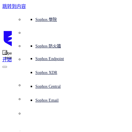
跳转到内容
Sophos Central
Workspace Protection
平台概覽
託管式服務
使用案例
為什麼選擇 Sophos？
Sophos 合作夥伴
威脅情報
獲得協助（支援）
端點保護（下一代防毒軟體）
XDR - 擴展式偵測與回應
ITDR - 身分識別威脅偵測與回應
下一代防火牆 (NGFW)
電子郵件與網路釣魚防護
雲端工作負載防護
MDR - 託管式偵測與回應
諮詢服務概覽
營運支援
NIST 評估
全天候守護我的組織
教育
獎項與榮譽
公司
信任中心概覽
Partner Program 合作夥伴計畫
通路合作夥伴
X-Ops 威脅研究
檢視所有資源
Sophos 部落格
緊急事件回應
下載及更新
產品文件
Sophos 學院
平臺
SophosLabs Intelix
端點安全
諮詢服務
產業
關於我們
合作夥伴生態系統
資源中心
支援資源
EDR - 端點偵測與回應
搭配下一代 SIEM 的 XDR
NDR - 網路偵測與回應
員工意識培訓
IR - 事件回應服務
安全性測試
NIS2 評估
阻止勒索軟體攻擊
金融與銀行業
案例研究
事件
Sophos Central 安全性
Partner Portal 登入
託管式服務供應商 (MSP)
買家指南
威脅研究
支援入口網站
Sophos Techvid 技術影片
Sophos 社群論壇
Sophos Central 登入
受保護的瀏覽器
服務
OEM
安全營運
專業服務
信任中心
部落格
產品支援
Sophos AI
伺服器防護
網路交換機
漏洞管理（託管式風險）
保障遠端與混合辦公員工的安全
政府部門
競爭對手比較
媒體
安全設計
Partner care 支援
案例研究
AI 研究
支援計劃
Sophos 狀態頁面
Sophos 防火牆
零信任網路存取 (ZTNA)
AI 研究
解決方案
Open
search
Mobile Security
Sophos Endpoint
开始
身分識別安全
免費工具
培訓
無線存取點
應對網路保險要求
醫療保健
職位空缺
負責任的披露
合作夥伴培訓
報告
安全營運
客戶成功
安全公告
DNS 防護 (DNS Protection)
整合和 API
威脅檔案
整合 marketplace 市集
為什麼選擇 Sophos？
ESG
網路安全與基礎架構
Email Monitoring System
保護我的 Microsoft 環境
製造業
合作夥伴部落格
線上研討會
合作夥伴部落格
技術客戶經理（TAM）
提交威脅
Sophos XDR
威脅資料庫
威脅情報
合作夥伴
Workspace Protection
啟用雲端原生安全性
零售業
白皮書
聯絡 Sophos 支援
企業政策
威脅研究部落格
Sophos Central
免費試用
資源
Email Security
所有解決方案
影片
聯絡 Partner Care
網路安全指引
Sophos Email
支援
解释网络安全
Central 日誌記錄
雲端安全
商業認證