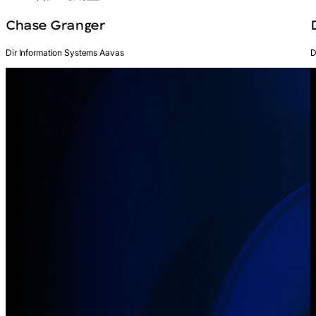
Chase Granger
Dir Information Systems Aavas
D