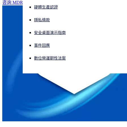
咨询 MDR 专家
硬體生產認證
正遭遇網路攻擊？立即獲取協助
登入
隱私條款
安全桌面演示指南
Open search
Open language switcher
简体中文
事件回應
數位營運韌性法案