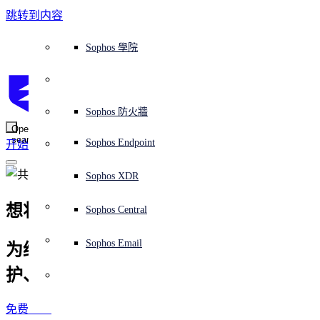
跳转到内容
Sophos Central
Workspace Protection
平台概覽
託管式服務
使用案例
為什麼選擇 Sophos？
Sophos 合作夥伴
威脅情報
獲得協助（支援）
端點保護（下一代防毒軟體）
XDR - 擴展式偵測與回應
ITDR - 身分識別威脅偵測與回應
下一代防火牆 (NGFW)
電子郵件與網路釣魚防護
雲端工作負載防護
MDR - 託管式偵測與回應
諮詢服務概覽
營運支援
NIST 評估
全天候守護我的組織
教育
獎項與榮譽
公司
信任中心概覽
Partner Program 合作夥伴計畫
通路合作夥伴
X-Ops 威脅研究
檢視所有資源
Sophos 部落格
緊急事件回應
下載及更新
產品文件
Sophos 學院
平臺
SophosLabs Intelix
端點安全
諮詢服務
產業
關於我們
合作夥伴生態系統
資源中心
支援資源
EDR - 端點偵測與回應
搭配下一代 SIEM 的 XDR
NDR - 網路偵測與回應
員工意識培訓
IR - 事件回應服務
安全性測試
NIS2 評估
阻止勒索軟體攻擊
金融與銀行業
案例研究
事件
Sophos Central 安全性
Partner Portal 登入
託管式服務供應商 (MSP)
買家指南
威脅研究
支援入口網站
Sophos Techvid 技術影片
Sophos 社群論壇
Sophos Central 登入
受保護的瀏覽器
服務
OEM
安全營運
專業服務
信任中心
部落格
產品支援
Sophos AI
伺服器防護
網路交換機
漏洞管理（託管式風險）
保障遠端與混合辦公員工的安全
政府部門
競爭對手比較
媒體
安全設計
Partner care 支援
案例研究
AI 研究
支援計劃
Sophos 狀態頁面
Sophos 防火牆
零信任網路存取 (ZTNA)
AI 研究
解決方案
Open
search
Mobile Security
Sophos Endpoint
开始
身分識別安全
免費工具
培訓
無線存取點
應對網路保險要求
醫療保健
職位空缺
負責任的披露
合作夥伴培訓
報告
安全營運
客戶成功
安全公告
DNS 防護 (DNS Protection)
整合和 API
威脅檔案
整合 marketplace 市集
為什麼選擇 Sophos？
ESG
網路安全與基礎架構
Email Monitoring System
保護我的 Microsoft 環境
製造業
合作夥伴部落格
線上研討會
合作夥伴部落格
技術客戶經理（TAM）
提交威脅
Sophos XDR
威脅資料庫
威脅情報
合作夥伴
想将 Sophos 与 SentinelOne 进行比较？
Workspace Protection
啟用雲端原生安全性
零售業
白皮書
聯絡 Sophos 支援
企業政策
威脅研究部落格
Sophos Central
免費試用
資源
Email Security
所有解決方案
影片
聯絡 Partner Care
網路安全指引
Sophos Email
为终端及其他设备提供全面的 AI 驱动保
支援
护、侦测和响应
解释网络安全
Central 日誌記錄
雲端安全
商業認證
免费试用