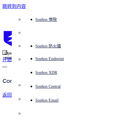
跳转到内容
Sophos Central
Workspace Protection
平台概覽
託管式服務
使用案例
為什麼選擇 Sophos？
Sophos 合作夥伴
威脅情報
獲得協助（支援）
端點保護（下一代防毒軟體）
XDR - 擴展式偵測與回應
ITDR - 身分識別威脅偵測與回應
下一代防火牆 (NGFW)
電子郵件與網路釣魚防護
雲端工作負載防護
MDR - 託管式偵測與回應
諮詢服務概覽
營運支援
NIST 評估
全天候守護我的組織
教育
獎項與榮譽
公司
信任中心概覽
Partner Program 合作夥伴計畫
通路合作夥伴
X-Ops 威脅研究
檢視所有資源
Sophos 部落格
緊急事件回應
下載及更新
產品文件
Sophos 學院
平臺
SophosLabs Intelix
端點安全
諮詢服務
產業
關於我們
合作夥伴生態系統
資源中心
支援資源
EDR - 端點偵測與回應
搭配下一代 SIEM 的 XDR
NDR - 網路偵測與回應
員工意識培訓
IR - 事件回應服務
安全性測試
NIS2 評估
阻止勒索軟體攻擊
金融與銀行業
案例研究
事件
Sophos Central 安全性
Partner Portal 登入
託管式服務供應商 (MSP)
買家指南
威脅研究
支援入口網站
Sophos Techvid 技術影片
Sophos 社群論壇
Sophos Central 登入
受保護的瀏覽器
服務
OEM
安全營運
專業服務
信任中心
部落格
產品支援
Sophos AI
伺服器防護
網路交換機
漏洞管理（託管式風險）
保障遠端與混合辦公員工的安全
政府部門
競爭對手比較
媒體
安全設計
Partner care 支援
案例研究
AI 研究
支援計劃
Sophos 狀態頁面
Sophos 防火牆
零信任網路存取 (ZTNA)
AI 研究
解決方案
Open
search
Mobile Security
Sophos Endpoint
开始
身分識別安全
免費工具
培訓
無線存取點
應對網路保險要求
醫療保健
職位空缺
負責任的披露
合作夥伴培訓
報告
安全營運
客戶成功
安全公告
DNS 防護 (DNS Protection)
整合和 API
威脅檔案
整合 marketplace 市集
為什麼選擇 Sophos？
ESG
網路安全與基礎架構
Email Monitoring System
保護我的 Microsoft 環境
製造業
合作夥伴部落格
線上研討會
合作夥伴部落格
技術客戶經理（TAM）
提交威脅
Sophos XDR
威脅資料庫
威脅情報
合作夥伴
Company
Workspace Protection
啟用雲端原生安全性
零售業
白皮書
聯絡 Sophos 支援
企業政策
威脅研究部落格
Sophos Central
免費試用
資源
返回公司页面
Email Security
所有解決方案
影片
聯絡 Partner Care
網路安全指引
Sophos Email
支援
概觀
解释网络安全
Central 日誌記錄
雲端安全
媒體
商業認證