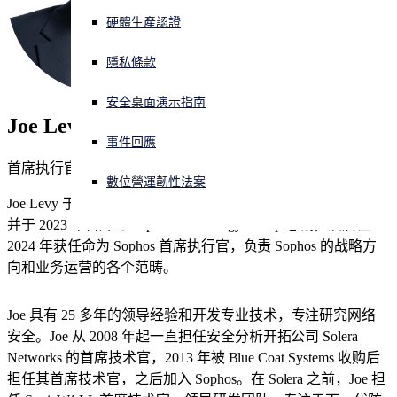
硬體生產認證
威脅新聞
正遭遇網路攻擊？立即獲取協助
登入
隱私條款
事件
安全桌面演示指南
Open search
Joe Levy
Open language switcher
简体中文
職位空缺
事件回應
首席执行官
數位營運韌性法案
聯絡人
Joe Levy 于 2015 年 2 月加入 Sophos 担任首席技术官 (CTO)，
并于 2023 年晋升为 Sophos Technology Group 总裁，及后在
2024 年获任命为 Sophos 首席执行官，负责 Sophos 的战略方
新聞
向和业务运营的各个范畴。
Joe 具有 25 多年的领导经验和开发专业技术，专注研究网络
安全。Joe 从 2008 年起一直担任安全分析开拓公司 Solera
Networks 的首席技术官，2013 年被 Blue Coat Systems 收购后
担任其首席技术官，之后加入 Sophos。在 Solera 之前，Joe 担