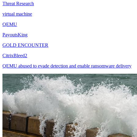
Threat Research
virtual machine
QEMU
PayoutsKing
GOLD ENCOUNTER
CitrixBleed2
QEMU abused to evade detection and enable ransomware delivery