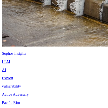
Sophos Insights
LLM
AI
Exploit
vulnerability
Active Adversary
Pacific Rim