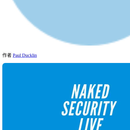
作者
Paul Ducklin