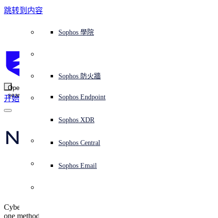
跳转到内容
Sophos Central
Workspace Protection
平台概覽
託管式服務
使用案例
為什麼選擇 Sophos？
Sophos 合作夥伴
威脅情報
獲得協助（支援）
端點保護（下一代防毒軟體）
XDR - 擴展式偵測與回應
ITDR - 身分識別威脅偵測與回應
下一代防火牆 (NGFW)
電子郵件與網路釣魚防護
雲端工作負載防護
MDR - 託管式偵測與回應
諮詢服務概覽
營運支援
NIST 評估
全天候守護我的組織
教育
獎項與榮譽
公司
信任中心概覽
Partner Program 合作夥伴計畫
通路合作夥伴
X-Ops 威脅研究
檢視所有資源
Sophos 部落格
緊急事件回應
下載及更新
產品文件
Sophos 學院
平臺
SophosLabs Intelix
端點安全
諮詢服務
產業
關於我們
合作夥伴生態系統
資源中心
支援資源
EDR - 端點偵測與回應
搭配下一代 SIEM 的 XDR
NDR - 網路偵測與回應
員工意識培訓
IR - 事件回應服務
安全性測試
NIS2 評估
阻止勒索軟體攻擊
金融與銀行業
案例研究
事件
Sophos Central 安全性
Partner Portal 登入
託管式服務供應商 (MSP)
買家指南
威脅研究
支援入口網站
Sophos Techvid 技術影片
Sophos 社群論壇
Sophos Central 登入
受保護的瀏覽器
服務
OEM
安全營運
專業服務
信任中心
部落格
產品支援
Sophos AI
伺服器防護
網路交換機
漏洞管理（託管式風險）
保障遠端與混合辦公員工的安全
政府部門
競爭對手比較
媒體
安全設計
Partner care 支援
案例研究
AI 研究
支援計劃
Sophos 狀態頁面
Sophos 防火牆
零信任網路存取 (ZTNA)
AI 研究
解決方案
Open
search
Mobile Security
Sophos Endpoint
开始
身分識別安全
免費工具
培訓
無線存取點
應對網路保險要求
醫療保健
職位空缺
負責任的披露
合作夥伴培訓
報告
安全營運
客戶成功
安全公告
DNS 防護 (DNS Protection)
整合和 API
威脅檔案
整合 marketplace 市集
為什麼選擇 Sophos？
ESG
網路安全與基礎架構
Email Monitoring System
保護我的 Microsoft 環境
製造業
合作夥伴部落格
線上研討會
合作夥伴部落格
技術客戶經理（TAM）
提交威脅
Sophos XDR
威脅資料庫
威脅情報
合作夥伴
Naked Security Live – 
Workspace Protection
啟用雲端原生安全性
零售業
白皮書
聯絡 Sophos 支援
企業政策
威脅研究部落格
Sophos Central
免費試用
Lessons beyond 
資源
Email Security
所有解決方案
影片
聯絡 Partner Care
網路安全指引
Sophos Email
ransomware
支援
解释网络安全
Central 日誌記錄
雲端安全
Cybercrime isn't about just one sort of attack, one type of crook, or
商業認證
one method of protection!