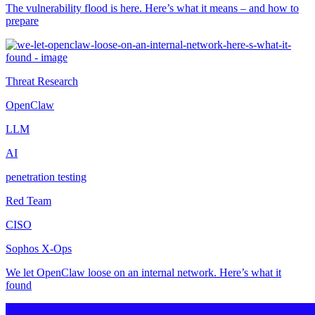
The vulnerability flood is here. Here’s what it means – and how to
prepare
Threat Research
OpenClaw
LLM
AI
penetration testing
Red Team
CISO
Sophos X-Ops
We let OpenClaw loose on an internal network. Here’s what it
found