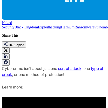
Naked
Security
BlackKingdom
Exploit
hacking
Hafnium
Ransomware
vulnerabi
Share This
Link Copied
Cybercrime isn’t about just one
sort of attack
, one
type of
crook
, or one method of protection!
Learn more: