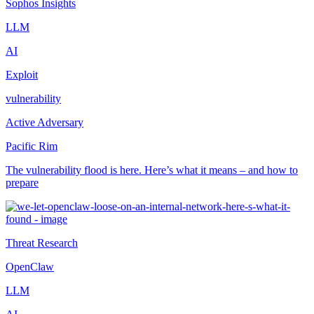
Sophos Insights
LLM
AI
Exploit
vulnerability
Active Adversary
Pacific Rim
The vulnerability flood is here. Here’s what it means – and how to
prepare
Threat Research
OpenClaw
LLM