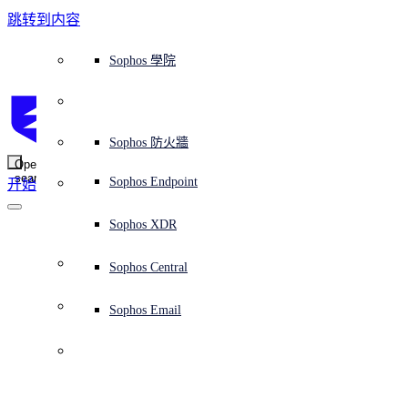
跳转到内容
Sophos Central
Workspace Protection
平台概覽
託管式服務
使用案例
為什麼選擇 Sophos？
Sophos 合作夥伴
威脅情報
獲得協助（支援）
端點保護（下一代防毒軟體）
XDR - 擴展式偵測與回應
ITDR - 身分識別威脅偵測與回應
下一代防火牆 (NGFW)
電子郵件與網路釣魚防護
雲端工作負載防護
MDR - 託管式偵測與回應
諮詢服務概覽
營運支援
NIST 評估
全天候守護我的組織
教育
獎項與榮譽
公司
信任中心概覽
Partner Program 合作夥伴計畫
通路合作夥伴
X-Ops 威脅研究
檢視所有資源
Sophos 部落格
緊急事件回應
下載及更新
產品文件
Sophos 學院
平臺
SophosLabs Intelix
端點安全
諮詢服務
產業
關於我們
合作夥伴生態系統
資源中心
支援資源
EDR - 端點偵測與回應
搭配下一代 SIEM 的 XDR
NDR - 網路偵測與回應
員工意識培訓
IR - 事件回應服務
安全性測試
NIS2 評估
阻止勒索軟體攻擊
金融與銀行業
案例研究
事件
Sophos Central 安全性
Partner Portal 登入
託管式服務供應商 (MSP)
買家指南
威脅研究
支援入口網站
Sophos Techvid 技術影片
Sophos 社群論壇
Sophos Central 登入
受保護的瀏覽器
服務
OEM
安全營運
專業服務
信任中心
部落格
產品支援
Sophos AI
伺服器防護
網路交換機
漏洞管理（託管式風險）
保障遠端與混合辦公員工的安全
政府部門
競爭對手比較
媒體
安全設計
Partner care 支援
案例研究
AI 研究
支援計劃
Sophos 狀態頁面
Sophos 防火牆
零信任網路存取 (ZTNA)
AI 研究
解決方案
Open
search
Mobile Security
Sophos Endpoint
开始
身分識別安全
免費工具
培訓
無線存取點
應對網路保險要求
醫療保健
職位空缺
負責任的披露
合作夥伴培訓
報告
安全營運
客戶成功
安全公告
DNS 防護 (DNS Protection)
整合和 API
威脅檔案
整合 marketplace 市集
為什麼選擇 Sophos？
ESG
網路安全與基礎架構
Email Monitoring System
保護我的 Microsoft 環境
製造業
合作夥伴部落格
線上研討會
合作夥伴部落格
技術客戶經理（TAM）
提交威脅
Sophos XDR
威脅資料庫
威脅情報
合作夥伴
Monday review – 
Workspace Protection
啟用雲端原生安全性
零售業
白皮書
聯絡 Sophos 支援
企業政策
威脅研究部落格
Sophos Central
免費試用
catch up on our 
資源
Email Security
所有解決方案
影片
聯絡 Partner Care
網路安全指引
Sophos Email
latest articles and 
支援
解释网络安全
Central 日誌記錄
雲端安全
videos 4
商業認證