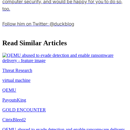
computer security, and would be happy for you to do so,
too.
Follow him on Twitter: @duckblog
Read Similar Articles
Threat Research
virtual machine
QEMU
PayoutsKing
GOLD ENCOUNTER
CitrixBleed2
QEMU abused to evade detection and enable ransomware delivery