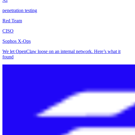
AI
penetration testing
Red Team
CISO
Sophos X-Ops
We let OpenClaw loose on an internal network. Here’s what it
found