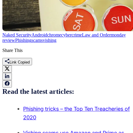
Naked Security
Android
chrome
cybercrime
Law and Order
monday
review
Phishing
scams
vishing
Share This
Link Copied
Read the latest articles:
Phishing tricks – the Top Ten Treacheries of
2020
Vishing scams use Amazon and Prime as