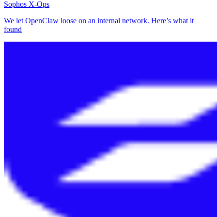
Sophos X-Ops
We let OpenClaw loose on an internal network. Here’s what it
found