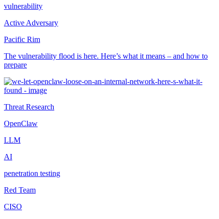
vulnerability
Active Adversary
Pacific Rim
The vulnerability flood is here. Here’s what it means – and how to
prepare
Threat Research
OpenClaw
LLM
AI
penetration testing
Red Team
CISO