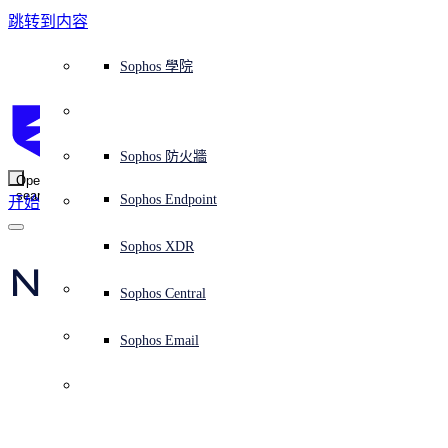
跳转到内容
Sophos Central
Workspace Protection
平台概覽
託管式服務
使用案例
為什麼選擇 Sophos？
Sophos 合作夥伴
威脅情報
獲得協助（支援）
端點保護（下一代防毒軟體）
XDR - 擴展式偵測與回應
ITDR - 身分識別威脅偵測與回應
下一代防火牆 (NGFW)
電子郵件與網路釣魚防護
雲端工作負載防護
MDR - 託管式偵測與回應
諮詢服務概覽
營運支援
NIST 評估
全天候守護我的組織
教育
獎項與榮譽
公司
信任中心概覽
Partner Program 合作夥伴計畫
通路合作夥伴
X-Ops 威脅研究
檢視所有資源
Sophos 部落格
緊急事件回應
下載及更新
產品文件
Sophos 學院
平臺
SophosLabs Intelix
端點安全
諮詢服務
產業
關於我們
合作夥伴生態系統
資源中心
支援資源
EDR - 端點偵測與回應
搭配下一代 SIEM 的 XDR
NDR - 網路偵測與回應
員工意識培訓
IR - 事件回應服務
安全性測試
NIS2 評估
阻止勒索軟體攻擊
金融與銀行業
案例研究
事件
Sophos Central 安全性
Partner Portal 登入
託管式服務供應商 (MSP)
買家指南
威脅研究
支援入口網站
Sophos Techvid 技術影片
Sophos 社群論壇
Sophos Central 登入
受保護的瀏覽器
服務
OEM
安全營運
專業服務
信任中心
部落格
產品支援
Sophos AI
伺服器防護
網路交換機
漏洞管理（託管式風險）
保障遠端與混合辦公員工的安全
政府部門
競爭對手比較
媒體
安全設計
Partner care 支援
案例研究
AI 研究
支援計劃
Sophos 狀態頁面
Sophos 防火牆
零信任網路存取 (ZTNA)
AI 研究
解決方案
Open
search
Mobile Security
Sophos Endpoint
开始
身分識別安全
免費工具
培訓
無線存取點
應對網路保險要求
醫療保健
職位空缺
負責任的披露
合作夥伴培訓
報告
安全營運
客戶成功
安全公告
DNS 防護 (DNS Protection)
整合和 API
威脅檔案
整合 marketplace 市集
為什麼選擇 Sophos？
ESG
網路安全與基礎架構
Email Monitoring System
保護我的 Microsoft 環境
製造業
合作夥伴部落格
線上研討會
合作夥伴部落格
技術客戶經理（TAM）
提交威脅
Sophos XDR
威脅資料庫
威脅情報
合作夥伴
Naked Security Live – 
Workspace Protection
啟用雲端原生安全性
零售業
白皮書
聯絡 Sophos 支援
企業政策
威脅研究部落格
Sophos Central
免費試用
“SMS scams: keep 
資源
Email Security
所有解決方案
影片
聯絡 Partner Care
網路安全指引
Sophos Email
yourself and your 
支援
解释网络安全
Central 日誌記錄
雲端安全
family safe!”
商業認證