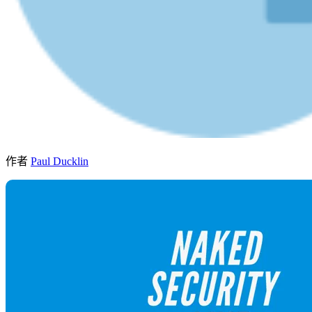
作者
Paul Ducklin