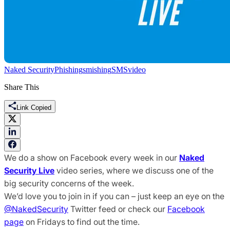
Naked Security
Phishing
smishing
SMS
video
Share This
Link Copied
We do a show on Facebook every week in our
Naked
Security Live
video series, where we discuss one of the
big security concerns of the week.
We’d love you to join in if you can – just keep an eye on the
@NakedSecurity
Twitter feed or check our
Facebook
page
on Fridays to find out the time.