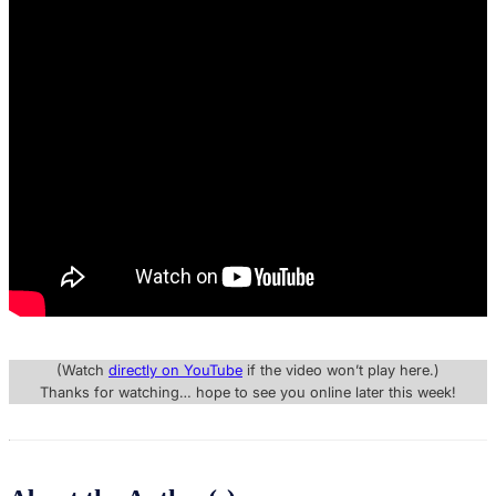
(Watch
directly on YouTube
if the video won’t play here.)
Thanks for watching… hope to see you online later this week!