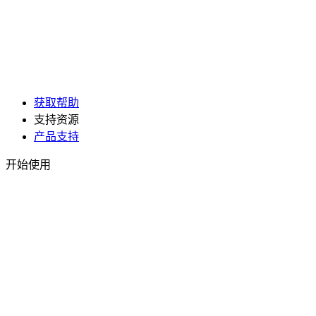
获取帮助
支持资源
产品支持
开始使用