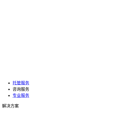
托管服务
咨询服务
专业服务
解决方案