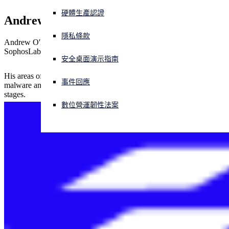
硬體生產認證
Andrew O'Donnell
正遭遇網路攻擊？立即獲取協助
登入
隱私條款
Andrew O'Donnell works as a senior threat researcher for
SophosLabs and has been working at Sophos since 2007.
安全桌面演示指南
Open search
Open language switcher
简体中文
His areas of interest include attack tools, reverse engineering,
事件回應
malware analysis, and finding ways to defend against attacks at all
stages.
數位營運韌性法案