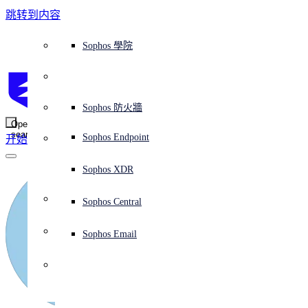
跳转到内容
Sophos Central
Workspace Protection
平台概覽
託管式服務
使用案例
為什麼選擇 Sophos？
Sophos 合作夥伴
威脅情報
獲得協助（支援）
端點保護（下一代防毒軟體）
XDR - 擴展式偵測與回應
ITDR - 身分識別威脅偵測與回應
下一代防火牆 (NGFW)
電子郵件與網路釣魚防護
雲端工作負載防護
MDR - 託管式偵測與回應
諮詢服務概覽
營運支援
NIST 評估
全天候守護我的組織
教育
獎項與榮譽
公司
信任中心概覽
Partner Program 合作夥伴計畫
通路合作夥伴
X-Ops 威脅研究
檢視所有資源
Sophos 部落格
緊急事件回應
下載及更新
產品文件
Sophos 學院
平臺
SophosLabs Intelix
端點安全
諮詢服務
產業
關於我們
合作夥伴生態系統
資源中心
支援資源
EDR - 端點偵測與回應
搭配下一代 SIEM 的 XDR
NDR - 網路偵測與回應
員工意識培訓
IR - 事件回應服務
安全性測試
NIS2 評估
阻止勒索軟體攻擊
金融與銀行業
案例研究
事件
Sophos Central 安全性
Partner Portal 登入
託管式服務供應商 (MSP)
買家指南
威脅研究
支援入口網站
Sophos Techvid 技術影片
Sophos 社群論壇
Sophos Central 登入
受保護的瀏覽器
服務
OEM
安全營運
專業服務
信任中心
部落格
產品支援
Sophos AI
伺服器防護
網路交換機
漏洞管理（託管式風險）
保障遠端與混合辦公員工的安全
政府部門
競爭對手比較
媒體
安全設計
Partner care 支援
案例研究
AI 研究
支援計劃
Sophos 狀態頁面
Sophos 防火牆
零信任網路存取 (ZTNA)
AI 研究
解決方案
Open
search
Mobile Security
Sophos Endpoint
开始
身分識別安全
免費工具
培訓
無線存取點
應對網路保險要求
醫療保健
職位空缺
負責任的披露
合作夥伴培訓
報告
安全營運
客戶成功
安全公告
DNS 防護 (DNS Protection)
整合和 API
威脅檔案
整合 marketplace 市集
為什麼選擇 Sophos？
ESG
網路安全與基礎架構
Email Monitoring System
保護我的 Microsoft 環境
製造業
合作夥伴部落格
線上研討會
合作夥伴部落格
技術客戶經理（TAM）
提交威脅
Sophos XDR
威脅資料庫
威脅情報
合作夥伴
Workspace Protection
啟用雲端原生安全性
零售業
白皮書
聯絡 Sophos 支援
企業政策
威脅研究部落格
Sophos Central
免費試用
資源
Email Security
所有解決方案
影片
聯絡 Partner Care
網路安全指引
Sophos Email
支援
解释网络安全
Central 日誌記錄
雲端安全
商業認證