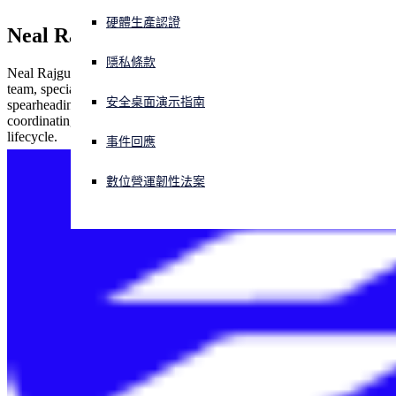
硬體生產認證
Neal Rajguru
正遭遇網路攻擊？立即獲取協助
登入
隱私條款
Neal Rajguru is an Incident Response lead for Sophos X-Ops’ IR
team, specializing in the effective handling of multiple incidents,
安全桌面演示指南
spearheading root cause analysis to avert future incidents, and
Open search
coordinating with relevant stakeholders throughout the incident
Open language switcher
简体中文
lifecycle.
事件回應
數位營運韌性法案