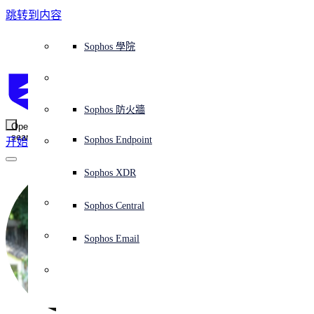
跳转到内容
Sophos Central
Workspace Protection
平台概覽
託管式服務
使用案例
為什麼選擇 Sophos？
Sophos 合作夥伴
威脅情報
獲得協助（支援）
端點保護（下一代防毒軟體）
XDR - 擴展式偵測與回應
ITDR - 身分識別威脅偵測與回應
下一代防火牆 (NGFW)
電子郵件與網路釣魚防護
雲端工作負載防護
MDR - 託管式偵測與回應
諮詢服務概覽
營運支援
NIST 評估
全天候守護我的組織
教育
獎項與榮譽
公司
信任中心概覽
Partner Program 合作夥伴計畫
通路合作夥伴
X-Ops 威脅研究
檢視所有資源
Sophos 部落格
緊急事件回應
下載及更新
產品文件
Sophos 學院
平臺
SophosLabs Intelix
端點安全
諮詢服務
產業
關於我們
合作夥伴生態系統
資源中心
支援資源
EDR - 端點偵測與回應
搭配下一代 SIEM 的 XDR
NDR - 網路偵測與回應
員工意識培訓
IR - 事件回應服務
安全性測試
NIS2 評估
阻止勒索軟體攻擊
金融與銀行業
案例研究
事件
Sophos Central 安全性
Partner Portal 登入
託管式服務供應商 (MSP)
買家指南
威脅研究
支援入口網站
Sophos Techvid 技術影片
Sophos 社群論壇
Sophos Central 登入
受保護的瀏覽器
服務
OEM
安全營運
專業服務
信任中心
部落格
產品支援
Sophos AI
伺服器防護
網路交換機
漏洞管理（託管式風險）
保障遠端與混合辦公員工的安全
政府部門
競爭對手比較
媒體
安全設計
Partner care 支援
案例研究
AI 研究
支援計劃
Sophos 狀態頁面
Sophos 防火牆
零信任網路存取 (ZTNA)
AI 研究
解決方案
Open
search
Mobile Security
Sophos Endpoint
开始
身分識別安全
免費工具
培訓
無線存取點
應對網路保險要求
醫療保健
職位空缺
負責任的披露
合作夥伴培訓
報告
安全營運
客戶成功
安全公告
DNS 防護 (DNS Protection)
整合和 API
威脅檔案
整合 marketplace 市集
為什麼選擇 Sophos？
ESG
網路安全與基礎架構
Email Monitoring System
保護我的 Microsoft 環境
製造業
合作夥伴部落格
線上研討會
合作夥伴部落格
技術客戶經理（TAM）
提交威脅
Sophos XDR
威脅資料庫
威脅情報
合作夥伴
Workspace Protection
啟用雲端原生安全性
零售業
白皮書
聯絡 Sophos 支援
企業政策
威脅研究部落格
Sophos Central
免費試用
資源
Email Security
所有解決方案
影片
聯絡 Partner Care
網路安全指引
Sophos Email
支援
解释网络安全
Central 日誌記錄
雲端安全
商業認證