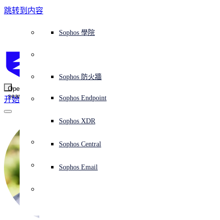
跳转到内容
Sophos Central
Workspace Protection
平台概覽
託管式服務
使用案例
為什麼選擇 Sophos？
Sophos 合作夥伴
威脅情報
獲得協助（支援）
端點保護（下一代防毒軟體）
XDR - 擴展式偵測與回應
ITDR - 身分識別威脅偵測與回應
下一代防火牆 (NGFW)
電子郵件與網路釣魚防護
雲端工作負載防護
MDR - 託管式偵測與回應
諮詢服務概覽
營運支援
NIST 評估
全天候守護我的組織
教育
獎項與榮譽
公司
信任中心概覽
Partner Program 合作夥伴計畫
通路合作夥伴
X-Ops 威脅研究
檢視所有資源
Sophos 部落格
緊急事件回應
下載及更新
產品文件
Sophos 學院
平臺
SophosLabs Intelix
端點安全
諮詢服務
產業
關於我們
合作夥伴生態系統
資源中心
支援資源
EDR - 端點偵測與回應
搭配下一代 SIEM 的 XDR
NDR - 網路偵測與回應
員工意識培訓
IR - 事件回應服務
安全性測試
NIS2 評估
阻止勒索軟體攻擊
金融與銀行業
案例研究
事件
Sophos Central 安全性
Partner Portal 登入
託管式服務供應商 (MSP)
買家指南
威脅研究
支援入口網站
Sophos Techvid 技術影片
Sophos 社群論壇
Sophos Central 登入
受保護的瀏覽器
服務
OEM
安全營運
專業服務
信任中心
部落格
產品支援
Sophos AI
伺服器防護
網路交換機
漏洞管理（託管式風險）
保障遠端與混合辦公員工的安全
政府部門
競爭對手比較
媒體
安全設計
Partner care 支援
案例研究
AI 研究
支援計劃
Sophos 狀態頁面
Sophos 防火牆
零信任網路存取 (ZTNA)
AI 研究
解決方案
Open
search
Mobile Security
Sophos Endpoint
开始
身分識別安全
免費工具
培訓
無線存取點
應對網路保險要求
醫療保健
職位空缺
負責任的披露
合作夥伴培訓
報告
安全營運
客戶成功
安全公告
DNS 防護 (DNS Protection)
整合和 API
威脅檔案
整合 marketplace 市集
為什麼選擇 Sophos？
ESG
網路安全與基礎架構
Email Monitoring System
保護我的 Microsoft 環境
製造業
合作夥伴部落格
線上研討會
合作夥伴部落格
技術客戶經理（TAM）
提交威脅
Sophos XDR
威脅資料庫
威脅情報
合作夥伴
Workspace Protection
啟用雲端原生安全性
零售業
白皮書
聯絡 Sophos 支援
企業政策
威脅研究部落格
Sophos Central
免費試用
資源
Email Security
所有解決方案
影片
聯絡 Partner Care
網路安全指引
Sophos Email
支援
解释网络安全
Central 日誌記錄
雲端安全
商業認證