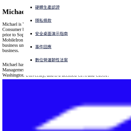
硬體生產認證
Michael Klieman
正遭遇網路攻擊？立即獲取協助
登入
隱私條款
Michael is Vice President and General Manager of the Sophos
Consumer business. He has spent the last 10 years in cybersecurity -
安全桌面演示指南
prior to Sophos, Michael led product management and UX for
Open search
MobileIron and for Symantec/Digicert’s Website Security and PKI
Open language switcher
简体中文
business unit. Before that he spent 11 years in Intuit’s consumer
事件回應
business.
數位營運韌性法案
Michael has an MBA from the UCLA Anderson School of
Management, a BA in accounting and economics from George
Washington University, and is a licensed CPA and CISSP.