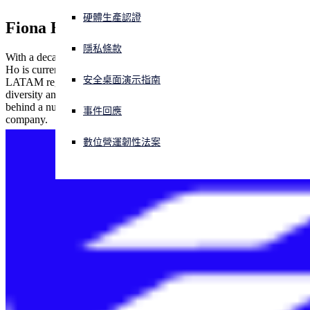
硬體生產認證
Fiona Ho
正遭遇網路攻擊？立即獲取協助
登入
隱私條款
With a decade of international HR experience in technology, Fiona
Ho is currently the Director, Human Resources for the US and
安全桌面演示指南
LATAM region at Sophos. Fiona is a strong advocate in the area of
Open search
diversity and inclusion and has been one of the main driving forces
Open language switcher
简体中文
behind a number of initiatives that have been launched at the
事件回應
company.
數位營運韌性法案