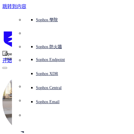
跳转到内容
Sophos Central
Workspace Protection
平台概覽
託管式服務
使用案例
為什麼選擇 Sophos？
Sophos 合作夥伴
威脅情報
獲得協助（支援）
端點保護（下一代防毒軟體）
XDR - 擴展式偵測與回應
ITDR - 身分識別威脅偵測與回應
下一代防火牆 (NGFW)
電子郵件與網路釣魚防護
雲端工作負載防護
MDR - 託管式偵測與回應
諮詢服務概覽
營運支援
NIST 評估
全天候守護我的組織
教育
獎項與榮譽
公司
信任中心概覽
Partner Program 合作夥伴計畫
通路合作夥伴
X-Ops 威脅研究
檢視所有資源
Sophos 部落格
緊急事件回應
下載及更新
產品文件
Sophos 學院
平臺
SophosLabs Intelix
端點安全
諮詢服務
產業
關於我們
合作夥伴生態系統
資源中心
支援資源
EDR - 端點偵測與回應
搭配下一代 SIEM 的 XDR
NDR - 網路偵測與回應
員工意識培訓
IR - 事件回應服務
安全性測試
NIS2 評估
阻止勒索軟體攻擊
金融與銀行業
案例研究
事件
Sophos Central 安全性
Partner Portal 登入
託管式服務供應商 (MSP)
買家指南
威脅研究
支援入口網站
Sophos Techvid 技術影片
Sophos 社群論壇
Sophos Central 登入
受保護的瀏覽器
服務
OEM
安全營運
專業服務
信任中心
部落格
產品支援
Sophos AI
伺服器防護
網路交換機
漏洞管理（託管式風險）
保障遠端與混合辦公員工的安全
政府部門
競爭對手比較
媒體
安全設計
Partner care 支援
案例研究
AI 研究
支援計劃
Sophos 狀態頁面
Sophos 防火牆
零信任網路存取 (ZTNA)
AI 研究
解決方案
Open
search
Mobile Security
Sophos Endpoint
开始
身分識別安全
免費工具
培訓
無線存取點
應對網路保險要求
醫療保健
職位空缺
負責任的披露
合作夥伴培訓
報告
安全營運
客戶成功
安全公告
DNS 防護 (DNS Protection)
整合和 API
威脅檔案
整合 marketplace 市集
為什麼選擇 Sophos？
ESG
網路安全與基礎架構
Email Monitoring System
保護我的 Microsoft 環境
製造業
合作夥伴部落格
線上研討會
合作夥伴部落格
技術客戶經理（TAM）
提交威脅
Sophos XDR
威脅資料庫
威脅情報
合作夥伴
Workspace Protection
啟用雲端原生安全性
零售業
白皮書
聯絡 Sophos 支援
企業政策
威脅研究部落格
Sophos Central
免費試用
資源
Email Security
所有解決方案
影片
聯絡 Partner Care
網路安全指引
Sophos Email
支援
解释网络安全
Central 日誌記錄
雲端安全
商業認證