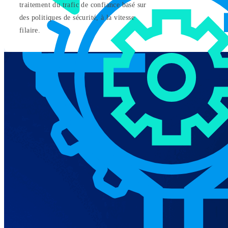
traitement du trafic de confiance basé sur
des politiques de sécurité, à la vitesse
filaire.