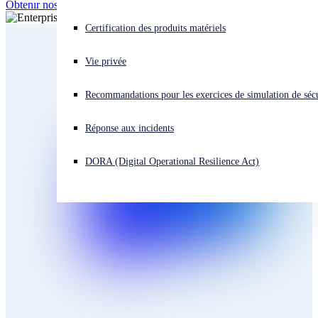
Obtenir nos prix
Comparer les modèles
Vous subissez une cyberattaque ? Obtenez une aide immédiate.
Certification des produits matériels
Se connecter
Écosystème
Vie privée
Open search
Recommandations pour les exercices de simulation de sécu
Open language switcher
Français
Central
Réponse aux incidents
Essai gratuit
DORA (Digital Operational Resilience Act)
Comment acheter