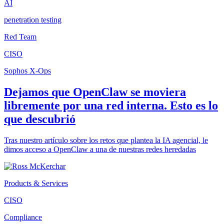
AI
penetration testing
Red Team
CISO
Sophos X-Ops
Dejamos que OpenClaw se moviera
libremente por una red interna. Esto es lo
que descubrió
Tras nuestro artículo sobre los retos que plantea la IA agencial, le
dimos acceso a OpenClaw a una de nuestras redes heredadas
Products & Services
CISO
Compliance