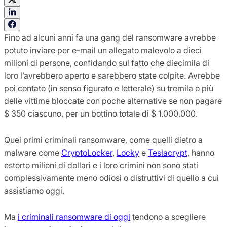
Fino ad alcuni anni fa una gang del ransomware avrebbe
potuto inviare per e-mail un allegato malevolo a dieci
milioni di persone, confidando sul fatto che diecimila di
loro l’avrebbero aperto e sarebbero state colpite. Avrebbe
poi contato (in senso figurato e letterale) su tremila o più
delle vittime bloccate con poche alternative se non pagare
$ 350 ciascuno, per un bottino totale di $ 1.000.000.
Quei primi criminali ransomware, come quelli dietro a
malware come
CryptoLocker
,
Locky
e
Teslacrypt
, hanno
estorto milioni di dollari e i loro crimini non sono stati
complessivamente meno odiosi o distruttivi di quello a cui
assistiamo oggi.
Ma
i criminali ransomware di oggi
tendono a scegliere