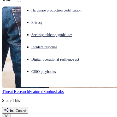
Experiencing a cyberattack? Get help now
Hardware production certification
Sign in
Privacy
Open search
Security tabletop guidelines
Open language switcher
English (US)
Incident response
Digital operational resilience act
CISO playbooks
Threat Research
Featured
SophosLabs
Share This
Link Copied