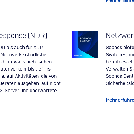
Mehr erfahr
Response (NDR)
Netzwer
DR als auch für XDR
Sophos biete
im Netzwerk schädliche
Switches, mi
nd Firewalls nicht sehen
bereitgestel
tenverkehr bis tief ins
Verwalten Si
a. auf Aktivitäten, die von
Sophos Cent
Geräten ausgehen, auf nicht
Sicherheitsl
C2-Server und unerwartete
Mehr erfahr