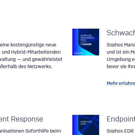
Schwach
 eine kostengünstige neue
Sophos Manag
 und Hybrid-Mitarbeitenden
und ist ein 
rwaltung — und gewährleistet
Umgebung erk
ußerhalb des Netzwerks.
bevor sie Ih
Mehr erfahr
ent Response
Endpoint
nisationen Soforthilfe beim
Sophos EDR i