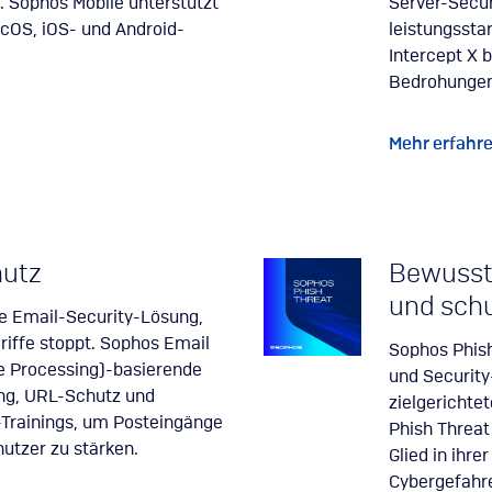
t. Sophos Mobile unterstützt
Server-Secu
cOS, iOS- und Android-
leistungssta
Intercept X 
Bedrohungen
Mehr erfahr
hutz
Bewussts
und sch
e Email-Security-Lösung,
riffe stoppt. Sophos Email
Sophos Phish
e Processing)-basierende
und Security
ung, URL-Schutz und
zielgerichte
Trainings, um Posteingänge
Phish Threa
nutzer zu stärken.
Glied in ihre
Cybergefahre