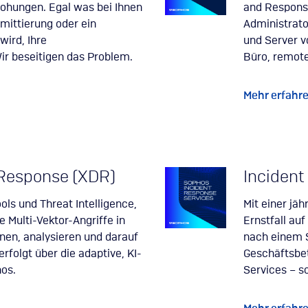
ohungen. Egal was bei Ihnen
and Response
omittierung oder ein
Administrato
wird, Ihre
und Server v
ir beseitigen das Problem.
Büro, remote
Mehr erfahr
 Response (XDR)
Incident
ols und Threat Intelligence,
Mit einer jäh
 Multi-Vektor-Angriffe in
Ernstfall au
en, analysieren und darauf
nach einem S
rfolgt über die adaptive, KI-
Geschäftsbet
hos.
Services – s