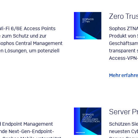
Zero Tru
Wi-Fi 6/6E Access Points
Sophos ZTNA 
e zum Schutz und zur
Produkt von 
Sophos Central Management
Geschäftsanw
en Lösungen, um potenziell
transparent 
Access-VPN-
Mehr erfahr
Server P
ied Endpoint Management
Schützen Sie 
rende Next-Gen-Endpoint-
neuesten Cy